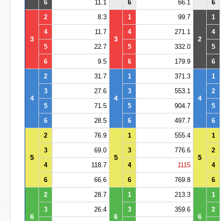
6
11.1
6
66.1
6
2
8.3
1
99.7
1
4
11.7
4
271.1
4
3
3
2
5
22.7
5
332.0
5
6
9.5
6
179.9
6
2
31.7
1
371.3
1
3
27.6
3
553.1
2
4
4
4
5
71.5
5
904.7
5
6
28.5
6
497.7
6
2
76.9
1
555.4
1
3
69.0
3
776.6
2
5
5
5
4
118.7
4
1115
4
6
66.6
6
769.8
6
2
28.7
1
213.3
1
3
26.4
3
359.6
2
6
6
6