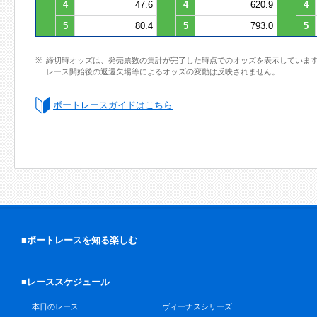
4
47.6
4
620.9
4
5
80.4
5
793.0
5
締切時オッズは、発売票数の集計が完了した時点でのオッズを表示していま
レース開始後の返還欠場等によるオッズの変動は反映されません。
ボートレースガイドはこちら
■ボートレースを知る楽しむ
■レーススケジュール
本日のレース
ヴィーナスシリーズ