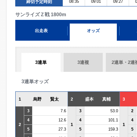
締切予定時刻
08:35
09:01
09:27
0
サンライズＺ戦 1800m
出走表
オッズ
3連単
3連複
2連単・2連
3連単オッズ
1
烏野 賢太
2
盛本 真輔
3
3
7.6
3
53.0
2
4
12.6
4
101.1
4
2
1
1
5
27.3
5
159.3
5