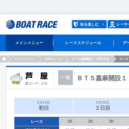
知る楽しむ
レーサ
メインメニュー
レーススケジュール
デ
HOME
メインメニュー
本日のレース
ＢＴＳ嘉麻開設１２周年記念
オッズ
ＢＴＳ嘉麻開設１
5月19日
5月20日
初日
２日目
レース
1R
2R
3R