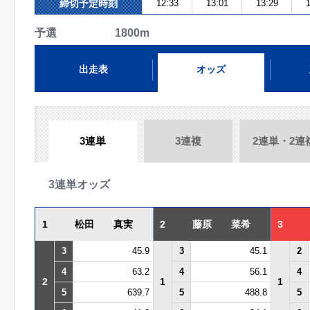
締切予定時刻
12:33
13:01
13:29
1
予選 1800m
出走表
オッズ
3連単
3連複
2連単・2連
3連単オッズ
1
松田 真実
2
藤原 菜希
3
3
45.9
3
45.1
2
4
63.2
4
56.1
4
2
1
1
5
639.7
5
488.8
5