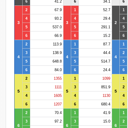
6
41.2
6
34.1
6
2
67.9
1
52.7
1
4
93.2
4
29.4
4
3
3
2
5
537.0
5
291.1
5
6
66.9
6
15.2
6
2
113.9
1
87.7
1
3
138.9
3
44.4
2
4
4
4
5
648.8
5
514.7
5
6
84.0
6
24.4
6
2
1355
1
1099
1
3
1111
3
851.9
2
5
5
5
4
1605
4
1130
4
6
1207
6
680.4
6
2
70.4
1
41.9
1
3
97.2
3
15.0
2
6
6
6