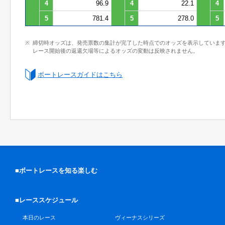
4
96.9
4
22.1
4
5
781.4
5
278.0
5
締切時オッズは、発売票数の集計が完了した時点でのオッズを表示していま
レース開始後の返還欠場等によるオッズの変動は反映されません。
ボートレースガイドはこちら
■ボートレースを知る楽しむ
■レーススケジュール
本日のレース
ヴィーナスシリーズ