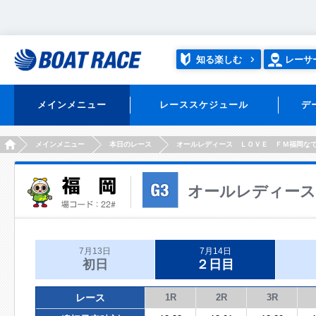
知る楽しむ
レーサ
メインメニュー
レーススケジュール
デ
HOME
メインメニュー
本日のレース
オールレディース ＬＯＶＥ ＦＭ福岡な
オールレディース
7月13日
7月14日
初日
２日目
レース
1R
2R
3R