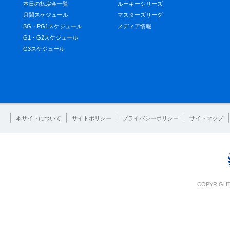
本日の払戻金一覧
ルーキーシリーズ
月間スケジュール
マスターズリーグ
SG・PG1スケジュール
メディア情報
G1・G2スケジュール
G3スケジュール
本サイトについて
サイトポリシー
プライバシーポリシー
サイトマップ
COPYRIGHT 