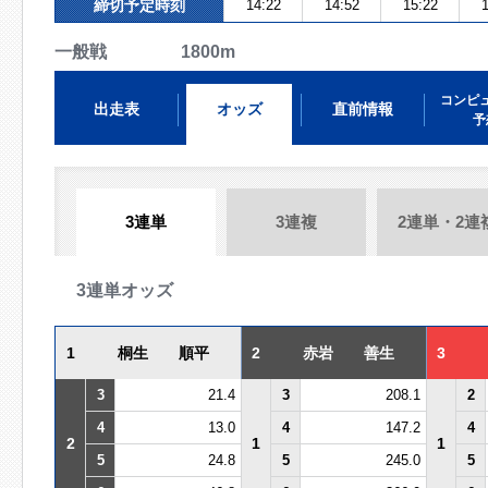
締切予定時刻
14:22
14:52
15:22
1
一般戦 1800m
コンピ
出走表
オッズ
直前情報
予
3連単
3連複
2連単・2連
3連単オッズ
1
桐生 順平
2
赤岩 善生
3
3
21.4
3
208.1
2
4
13.0
4
147.2
4
2
1
1
5
24.8
5
245.0
5