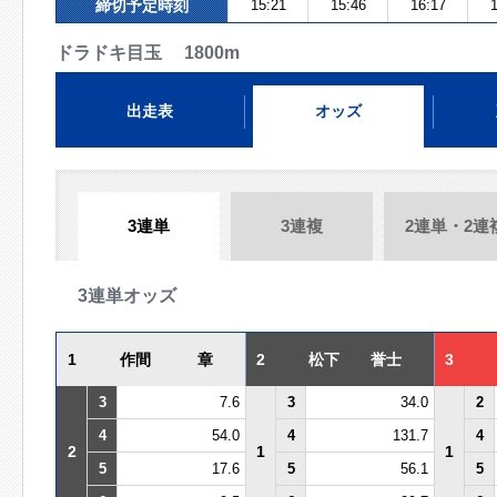
締切予定時刻
15:21
15:46
16:17
1
ドラドキ目玉 1800m
出走表
オッズ
3連単
3連複
2連単・2連
3連単オッズ
1
作間 章
2
松下 誉士
3
3
7.6
3
34.0
2
4
54.0
4
131.7
4
2
1
1
5
17.6
5
56.1
5