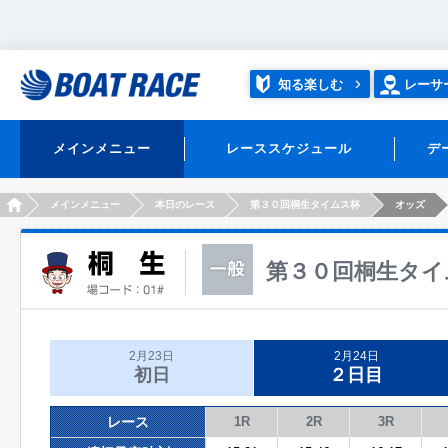
知る楽しむ
レーサ
メインメニュー
レーススケジュール
デ
HOME
メインメニュー
本日のレース
第３０回桐生タイムス杯
オッズ
第３０回桐生タイ
2月23日
2月24日
初日
２日目
レース
1R
2R
3R