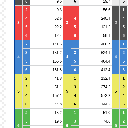
6
9.5
6
29.7
6
2
9.3
1
56.6
1
4
62.6
4
240.4
4
3
3
2
5
22.2
5
121.2
5
6
12.4
6
58.1
6
2
141.5
1
406.7
1
3
151.2
3
624.1
2
4
4
4
5
165.5
5
464.4
5
6
131.8
6
412.4
6
2
41.8
1
132.4
1
3
51.1
3
274.2
2
5
5
5
4
157.1
4
572.2
4
6
44.8
6
144.2
6
2
15.2
1
51.0
1
3
19.6
3
74.6
2
6
6
6