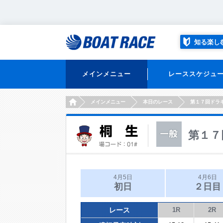
知る楽し
メインメニュー
レーススケジュ
HOME
メインメニュー
本日のレース
第１７回ドラ
第１７
4月5日
4月6日
初日
２日目
レース
1R
2R