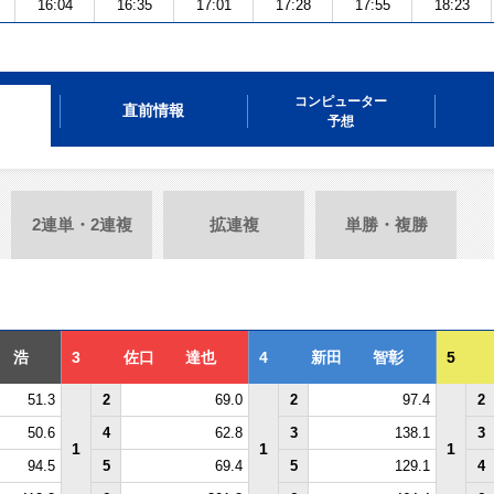
16:04
16:35
17:01
17:28
17:55
18:23
コンピューター
直前情報
予想
2連単・2連複
拡連複
単勝・複勝
 浩
3
佐口 達也
4
新田 智彰
5
51.3
2
69.0
2
97.4
2
50.6
4
62.8
3
138.1
3
1
1
1
94.5
5
69.4
5
129.1
4