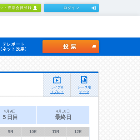
ット投票会員登録
ログイン
テレボート
投票
（ネット投票）
ライブ&
レース場
リプレイ
データ
4月9日
4月10日
５日目
最終日
9R
10R
11R
12R