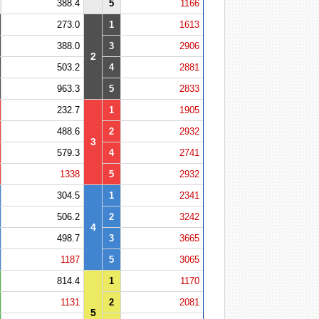
388.4
5
1166
273.0
1
1613
388.0
3
2906
2
503.2
4
2881
963.3
5
2833
232.7
1
1905
488.6
2
2932
3
579.3
4
2741
1338
5
2932
304.5
1
2341
506.2
2
3242
4
498.7
3
3665
1187
5
3065
814.4
1
1170
1131
2
2081
5