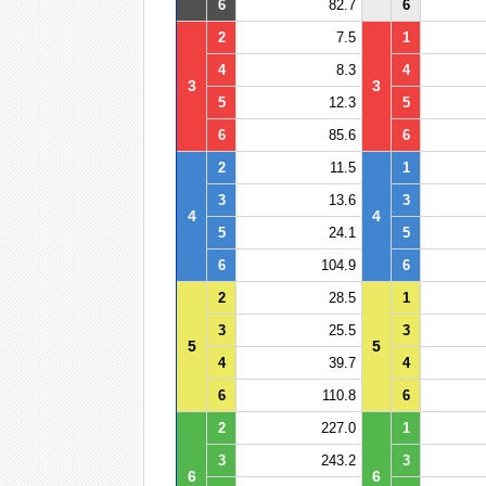
6
82.7
6
2
7.5
1
4
8.3
4
3
3
5
12.3
5
6
85.6
6
2
11.5
1
3
13.6
3
4
4
5
24.1
5
6
104.9
6
2
28.5
1
3
25.5
3
5
5
4
39.7
4
6
110.8
6
2
227.0
1
3
243.2
3
6
6