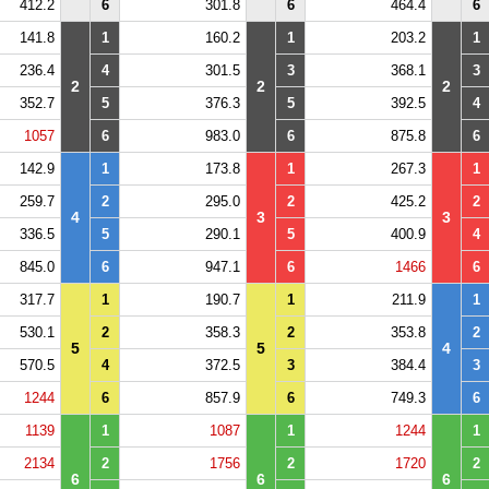
412.2
6
301.8
6
464.4
6
141.8
1
160.2
1
203.2
1
236.4
4
301.5
3
368.1
3
2
2
2
352.7
5
376.3
5
392.5
4
1057
6
983.0
6
875.8
6
142.9
1
173.8
1
267.3
1
259.7
2
295.0
2
425.2
2
4
3
3
336.5
5
290.1
5
400.9
4
845.0
6
947.1
6
1466
6
317.7
1
190.7
1
211.9
1
530.1
2
358.3
2
353.8
2
5
5
4
570.5
4
372.5
3
384.4
3
1244
6
857.9
6
749.3
6
1139
1
1087
1
1244
1
2134
2
1756
2
1720
2
6
6
6