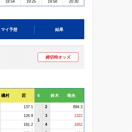
18:54
19:25
19:58
20:30
マイ予想
結果
締切時オッズ
磯村 匠
6
鈴木 唯央
137.1
2
894.3
126.9
3
1322
1
191.2
4
1652