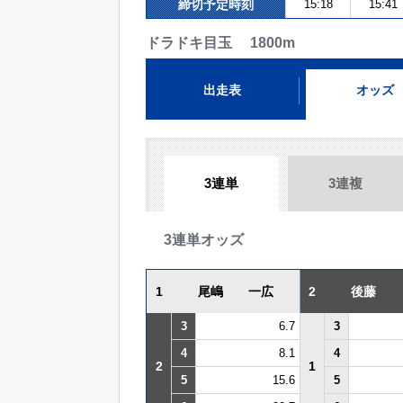
締切予定時刻
15:18
15:41
ドラドキ目玉 1800m
出走表
オッズ
3連単
3連複
3連単オッズ
1
尾嶋 一広
2
後藤
3
6.7
3
4
8.1
4
2
1
5
15.6
5