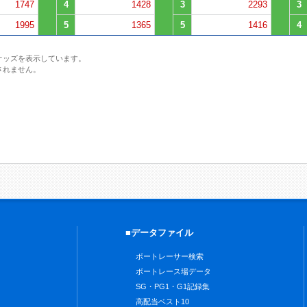
1747
4
1428
3
2293
3
1995
5
1365
5
1416
4
オッズを表示しています。
されません。
■データファイル
ボートレーサー検索
ボートレース場データ
SG・PG1・G1記録集
高配当ベスト10