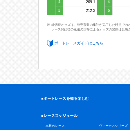
4
269.1
4
5
212.3
5
締切時オッズは、発売票数の集計が完了した時点での
レース開始後の返還欠場等によるオッズの変動は反映
ボートレースガイドはこちら
■ボートレースを知る楽しむ
■レーススケジュール
本日のレース
ヴィーナスシリーズ