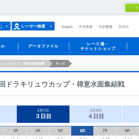
ネ
む
レーサー検索
English
中文简体
中文繁體
한국어
レース場・
ール
データファイル
チケットショップ
キリュウカップ・得意水面集結戦
オッズ
回ドラキリュウカップ・得意水面集結戦
4月7日
4月8日
３日目
４日目
3R
4R
5R
6R
7R
8R