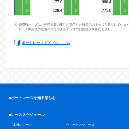
4
177.0
4
986.4
4
5
129.4
5
771.0
5
締切時オッズは、発売票数の集計が完了した時点でのオッズを表示していま
レース開始後の返還欠場等によるオッズの変動は反映されません。
ボートレースガイドはこちら
■ボートレースを知る楽しむ
■レーススケジュール
本日のレース
ヴィーナスシリーズ