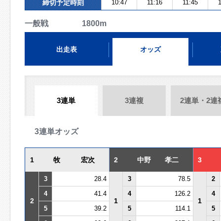
締切予定時刻
10:47
11:16
11:45
1
一般戦 1800m
出走表
オッズ
3連単
3連複
2連単・2連
3連単オッズ
1
牧 宏次
2
中野 孝二
3
3
28.4
3
78.5
2
4
41.4
4
126.2
4
2
1
1
5
39.2
5
114.1
5