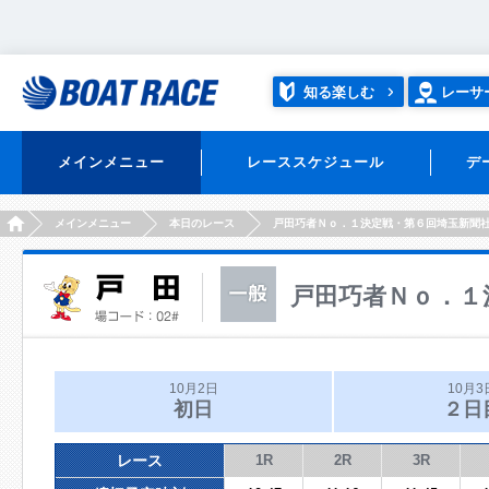
知る楽しむ
レーサ
メインメニュー
レーススケジュール
デ
HOME
メインメニュー
本日のレース
戸田巧者Ｎｏ．１決定戦・第６回埼玉新聞
戸田巧者Ｎｏ．１
10月2日
10月3
初日
２日
レース
1R
2R
3R