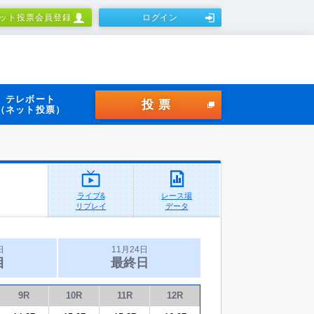
ット投票会員登録
ログイン
テレボート
投票
（ネット投票）
ライブ&
レース場
リプレイ
データ
日
11月24日
目
最終日
9R
10R
11R
12R