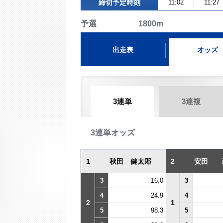
締切予定時刻
11:02
11:27
予選 1800m
出走表
オッズ
3連単
3連複
3連単オッズ
1
秋田 健太郎
2
安田 
3
16.0
3
4
24.9
4
2
1
5
98.3
5