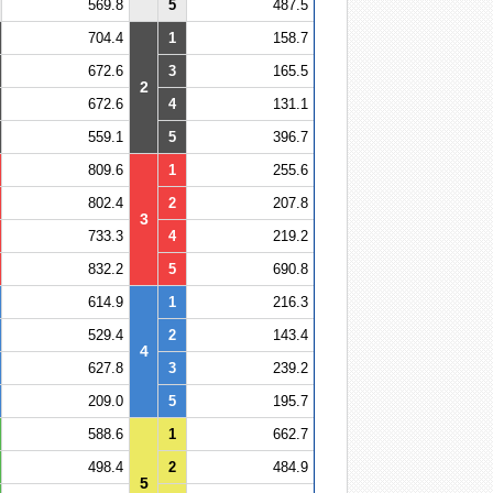
569.8
5
487.5
704.4
1
158.7
672.6
3
165.5
2
672.6
4
131.1
559.1
5
396.7
809.6
1
255.6
802.4
2
207.8
3
733.3
4
219.2
832.2
5
690.8
614.9
1
216.3
529.4
2
143.4
4
627.8
3
239.2
209.0
5
195.7
588.6
1
662.7
498.4
2
484.9
5