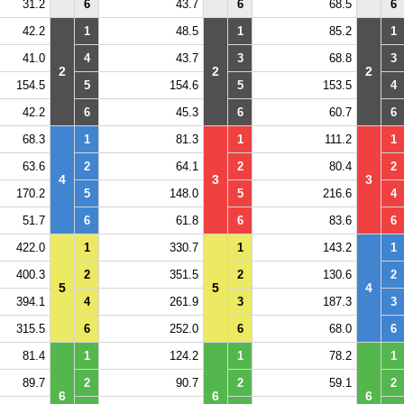
31.2
6
43.7
6
68.5
6
42.2
1
48.5
1
85.2
1
41.0
4
43.7
3
68.8
3
2
2
2
154.5
5
154.6
5
153.5
4
42.2
6
45.3
6
60.7
6
68.3
1
81.3
1
111.2
1
63.6
2
64.1
2
80.4
2
4
3
3
170.2
5
148.0
5
216.6
4
51.7
6
61.8
6
83.6
6
422.0
1
330.7
1
143.2
1
400.3
2
351.5
2
130.6
2
5
5
4
394.1
4
261.9
3
187.3
3
315.5
6
252.0
6
68.0
6
81.4
1
124.2
1
78.2
1
89.7
2
90.7
2
59.1
2
6
6
6