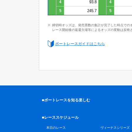
4
93.8
4
5
245.7
5
締切時オッズは、発売票数の集計が完了した時点での
レース開始後の返還欠場等によるオッズの変動は反映
ボートレースガイドはこちら
■ボートレースを知る楽しむ
■レーススケジュール
本日のレース
ヴィーナスシリーズ