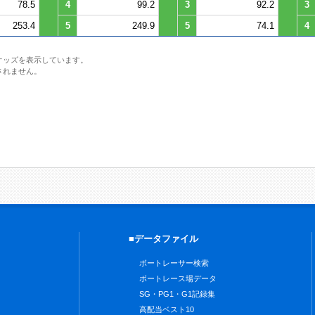
78.5
4
99.2
3
92.2
3
253.4
5
249.9
5
74.1
4
オッズを表示しています。
されません。
■データファイル
ボートレーサー検索
ボートレース場データ
SG・PG1・G1記録集
高配当ベスト10