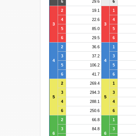
6
29.6
6
2
19.1
1
4
22.6
4
3
3
5
85.0
5
6
29.5
6
2
36.6
1
3
37.2
3
4
4
5
106.2
5
6
41.7
6
2
269.4
1
3
294.3
3
5
5
4
288.1
4
6
250.6
6
2
66.8
1
3
84.8
3
6
6