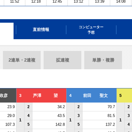
11:52
12:18
12:45
13:12
13:39
14:08
コンピューター
直前情報
予想
2連単・2連複
拡連複
単勝・複勝
政彦
3
芦澤 望
4
前田 聖文
5
23.9
2
34.2
2
70.7
2
29.0
4
43.5
3
81.5
3
1
1
1
107.3
5
142.8
5
137.2
4