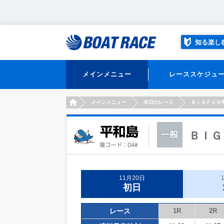
知る楽し
メインメニュー
レーススケジュ
HOME
メインメニュー
本日のレース
ＢＩＧＦＵＮ
ＢＩＧ
11月20日
初日
レース
1R
2R