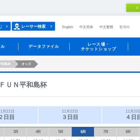
ネ
む
レーサー検索
English
中文简体
中文繁體
한국어
レース場・
ール
データファイル
チケットショップ
平和島杯
オッズ
ＦＵＮ平和島杯
11月21日
11月22日
11月23
２日目
３日目
４日
3R
4R
5R
6R
7R
8R