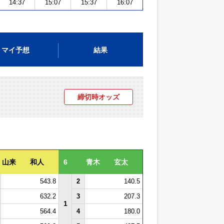
14:37
15:07
15:37
16:07
マイ予想
結果
締切時オッズ
山来 和人
6
青木 玄太
543.8
2
140.5
632.2
3
207.3
1
564.4
4
180.0