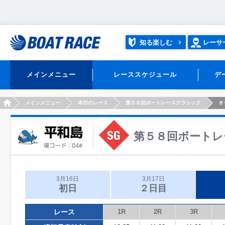
知る楽しむ
レーサ
メインメニュー
レーススケジュール
デ
HOME
メインメニュー
本日のレース
第５８回ボートレースクラシック
オ
第５８回ボートレ
3月16日
3月17日
初日
２日目
レース
1R
2R
3R