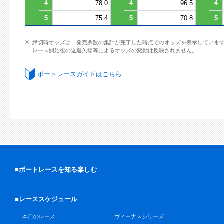
4
78.0
4
96.5
4
5
75.4
5
70.8
5
締切時オッズは、発売票数の集計が完了した時点でのオッズを表示していま
レース開始後の返還欠場等によるオッズの変動は反映されません。
ボートレースガイドはこちら
■ボートレースを知る楽しむ
■レーススケジュール
本日のレース
ヴィーナスシリーズ