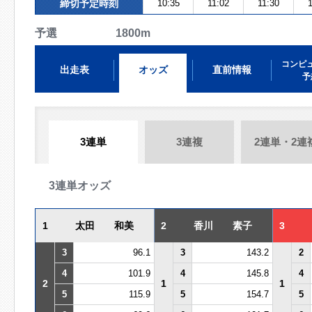
締切予定時刻
10:35
11:02
11:30
1
予選 1800m
コンピ
出走表
オッズ
直前情報
予
3連単
3連複
2連単・2連
3連単オッズ
1
太田 和美
2
香川 素子
3
3
96.1
3
143.2
2
4
101.9
4
145.8
4
2
1
1
5
115.9
5
154.7
5