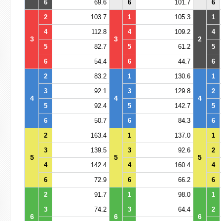
6
69.6
6
101.7
6
2
103.7
1
105.3
1
4
112.8
4
109.2
4
3
3
2
5
82.7
5
61.2
5
6
54.4
6
44.7
6
2
83.2
1
130.6
1
3
92.1
3
129.8
2
4
4
4
5
92.4
5
142.7
5
6
50.7
6
84.3
6
2
163.4
1
137.0
1
3
139.5
3
92.6
2
5
5
5
4
142.4
4
160.4
4
6
72.9
6
66.2
6
2
91.7
1
98.0
1
3
74.2
3
64.4
2
6
6
6