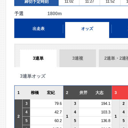
締切予定時刻
11:02
11:27
11:52
1
予選 1800m
出走表
オッズ
3連単
3連複
2連単・2連
3連単オッズ
1
柳橋 宏紀
2
井芹 大志
3
3
79.6
3
194.1
2
4
42.7
4
103.3
4
2
1
1
5
60.2
5
136.8
5