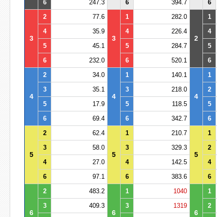
6
247.3
6
394.7
6
2
77.6
1
282.0
1
4
35.9
4
226.4
4
3
3
2
5
45.1
5
284.7
5
6
232.0
6
520.1
6
2
34.0
1
140.1
1
3
35.1
3
218.0
2
4
4
4
5
17.9
5
118.5
5
6
69.4
6
342.7
6
2
62.4
1
210.7
1
3
58.0
3
329.3
2
5
5
5
4
27.0
4
142.5
4
6
97.1
6
383.6
6
2
483.2
1
1040
1
3
409.3
3
1319
2
6
6
6