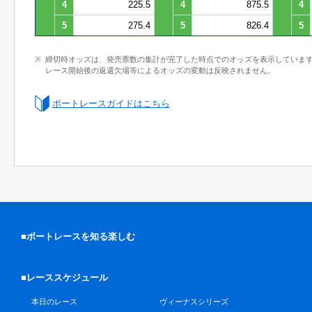
4
225.5
4
875.5
4
5
275.4
5
826.4
5
締切時オッズは、発売票数の集計が完了した時点でのオッズを表示していま
レース開始後の返還欠場等によるオッズの変動は反映されません。
ボートレースガイドはこちら
■ボートレースを知る楽しむ
■レーススケジュール
本日のレース
ヴィーナスシリーズ