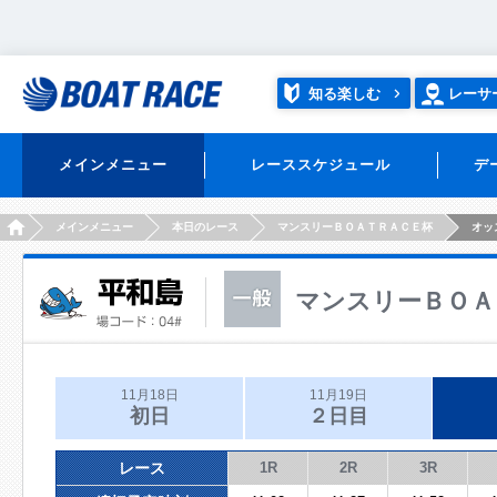
知る楽しむ
レーサ
メインメニュー
レーススケジュール
デ
HOME
メインメニュー
本日のレース
マンスリーＢＯＡＴＲＡＣＥ杯
オッ
マンスリーＢＯＡ
11月18日
11月19日
初日
２日目
レース
1R
2R
3R