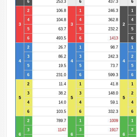
6
253.3
6
437.3
6
2
106.8
1
246.3
1
4
104.8
4
362.8
4
3
3
2
5
63.7
5
232.2
5
6
493.5
6
1413
6
2
26.7
1
98.7
1
3
86.2
3
242.3
2
4
4
4
5
19.5
5
73.7
5
6
231.0
6
599.3
6
2
11.4
1
41.8
1
3
38.2
3
148.0
2
5
5
5
4
14.0
4
59.1
4
6
103.5
6
332.3
6
2
789.7
1
1009
1
3
1147
3
1917
2
6
6
6