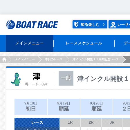
知る楽しむ
レーサ
メインメニュー
レーススケジュール
デ
HOME
メインメニュー
本日のレース
津インクル開設１１周年記念レース
津インクル開設１
9月18日
9月19日
9月20日
9月
初日
順延
順延
２
レース
1R
2R
3R