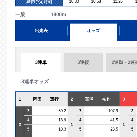
締切予定時刻
10:30
10:58
11:26
一般 1800m
出走表
オッズ
3連単
3連複
2連単・2連
3連単オッズ
1
岡田 憲行
2
富澤 祐作
3
3
50.2
3
107.9
2
4
18.9
4
41.5
4
2
1
1
5
10.3
5
23.5
5