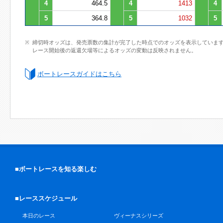
4
464.5
4
1413
4
5
364.8
5
1032
5
締切時オッズは、発売票数の集計が完了した時点でのオッズを表示していま
レース開始後の返還欠場等によるオッズの変動は反映されません。
ボートレースガイドはこちら
■ボートレースを知る楽しむ
■レーススケジュール
本日のレース
ヴィーナスシリーズ