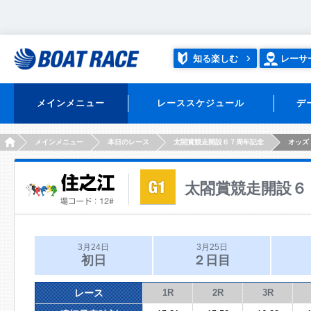
知る楽しむ
レーサ
メインメニュー
レーススケジュール
デ
HOME
メインメニュー
本日のレース
太閤賞競走開設６７周年記念
オッズ
太閤賞競走開設６
3月24日
3月25日
初日
２日目
レース
1R
2R
3R