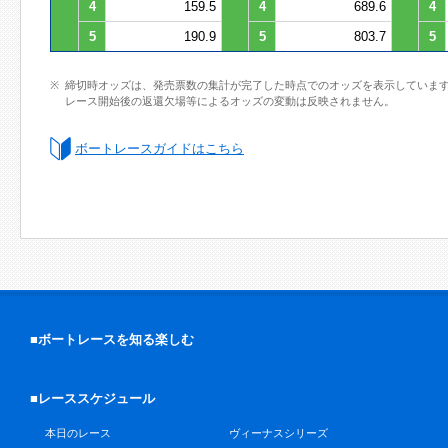
4
159.5
4
689.6
4
5
190.9
5
803.7
5
締切時オッズは、発売票数の集計が完了した時点でのオッズを表示していま
レース開始後の返還欠場等によるオッズの変動は反映されません。
ボートレースガイドはこちら
■ボートレースを知る楽しむ
■レーススケジュール
本日のレース
ヴィーナスシリーズ