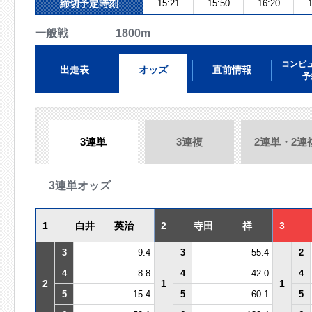
締切予定時刻
15:21
15:50
16:20
1
一般戦 1800m
コンピ
出走表
オッズ
直前情報
予
3連単
3連複
2連単・2連
3連単オッズ
1
白井 英治
2
寺田 祥
3
3
9.4
3
55.4
2
4
8.8
4
42.0
4
2
1
1
5
15.4
5
60.1
5