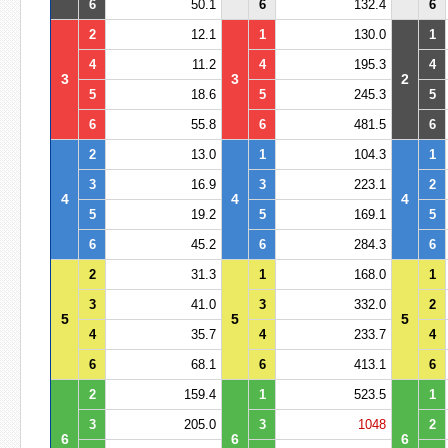
6
50.1
6
132.4
6
2
12.1
1
130.0
1
4
11.2
4
195.3
4
3
3
2
5
18.6
5
245.3
5
6
55.8
6
481.5
6
2
13.0
1
104.3
1
3
16.9
3
223.1
2
4
4
4
5
19.2
5
169.1
5
6
45.2
6
284.3
6
2
31.3
1
168.0
1
3
41.0
3
332.0
2
5
5
5
4
35.7
4
233.7
4
6
68.1
6
413.1
6
2
159.4
1
523.5
1
3
205.0
3
1048
2
6
6
6