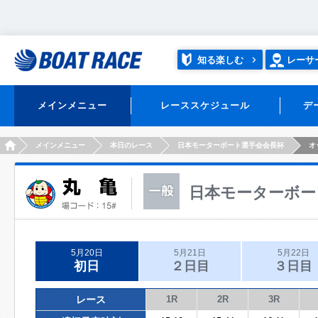
知る楽しむ
レーサ
メインメニュー
レーススケジュール
デ
HOME
メインメニュー
本日のレース
日本モーターボート選手会会長杯
オ
日本モーターボー
5月20日
5月21日
5月22日
初日
２日目
３日目
レース
1R
2R
3R