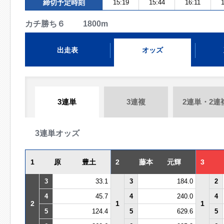
締切予定時刻
15:19
15:44
16:11
1
カチ勝ち６ 1800m
出走表
オッズ
3連単
3連複
2連単・2連
3連単オッズ
1
原 豊土
2
藤本 元輝
3
3
33.1
3
184.0
2
4
45.7
4
240.0
4
2
1
1
5
124.4
5
629.6
5