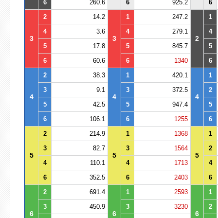
6
260.6
6
925.2
6
2
14.2
1
247.2
1
4
3.6
4
279.1
4
3
3
2
5
17.8
5
845.7
5
6
60.6
6
1340
6
2
38.3
1
420.1
1
3
9.1
3
372.5
2
4
4
4
5
42.5
5
947.4
5
6
106.1
6
1255
6
2
214.9
1
1368
1
3
82.7
3
1564
2
5
5
5
4
110.1
4
1713
4
6
352.5
6
2403
6
2
691.4
1
2593
1
3
450.9
3
3230
2
6
6
6