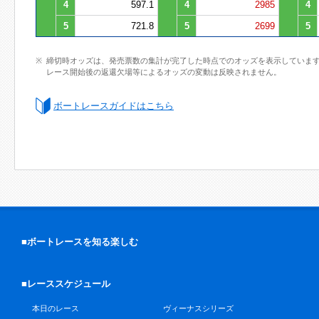
4
597.1
4
2985
4
5
721.8
5
2699
5
締切時オッズは、発売票数の集計が完了した時点でのオッズを表示していま
レース開始後の返還欠場等によるオッズの変動は反映されません。
ボートレースガイドはこちら
■ボートレースを知る楽しむ
■レーススケジュール
本日のレース
ヴィーナスシリーズ