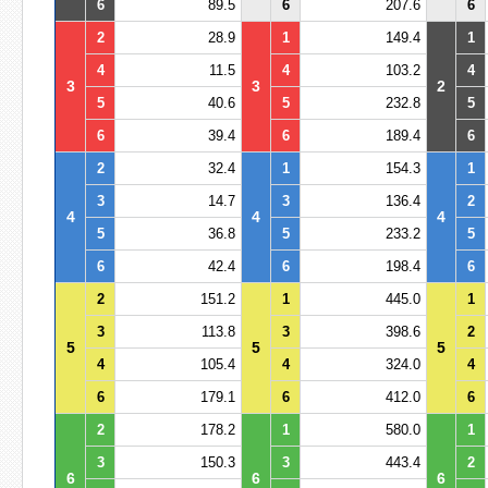
6
89.5
6
207.6
6
2
28.9
1
149.4
1
4
11.5
4
103.2
4
3
3
2
5
40.6
5
232.8
5
6
39.4
6
189.4
6
2
32.4
1
154.3
1
3
14.7
3
136.4
2
4
4
4
5
36.8
5
233.2
5
6
42.4
6
198.4
6
2
151.2
1
445.0
1
3
113.8
3
398.6
2
5
5
5
4
105.4
4
324.0
4
6
179.1
6
412.0
6
2
178.2
1
580.0
1
3
150.3
3
443.4
2
6
6
6