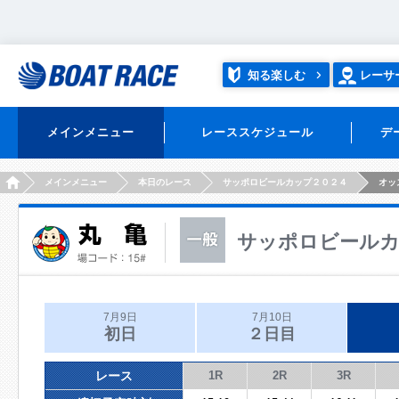
知る楽しむ
レーサ
メインメニュー
レーススケジュール
デ
HOME
メインメニュー
本日のレース
サッポロビールカップ２０２４
オッ
サッポロビールカ
7月9日
7月10日
初日
２日目
レース
1R
2R
3R