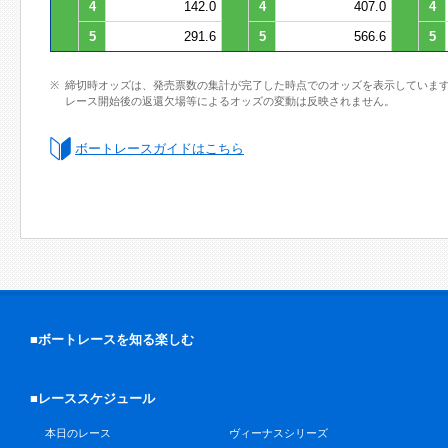
4
142.0
4
407.0
4
5
291.6
5
566.6
5
締切時オッズは、発売票数の集計が完了した時点でのオッズを表示していま
レース開始後の返還欠場等によるオッズの変動は反映されません。
ボートレースガイドはこちら
■ボートレースを知る楽しむ
■レーススケジュール
本日のレース
ヴィーナスシリーズ