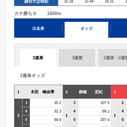
締切予定時刻
15:19
15:44
16:11
1
カチ勝ち６ 1800m
出走表
オッズ
3連単
3連複
2連単・2連
3連単オッズ
1
木田 峰由季
2
柳橋 宏紀
3
3
35.2
3
107.5
2
4
32.3
4
89.1
4
2
1
1
5
94.9
5
207.4
5