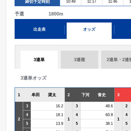
締切予定時刻
10:49
11:17
11:46
1
予選 1800m
出走表
オッズ
3連単
3連複
2連単・2連
3連単オッズ
1
牟田 奨太
2
下河 誉史
3
3
16.2
3
48.6
2
4
18.1
4
60.8
4
2
1
1
5
13.9
5
38.1
5