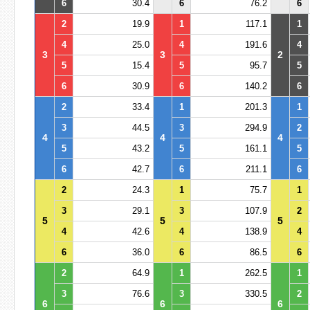
6
30.4
6
76.2
6
2
19.9
1
117.1
1
4
25.0
4
191.6
4
3
3
2
5
15.4
5
95.7
5
6
30.9
6
140.2
6
2
33.4
1
201.3
1
3
44.5
3
294.9
2
4
4
4
5
43.2
5
161.1
5
6
42.7
6
211.1
6
2
24.3
1
75.7
1
3
29.1
3
107.9
2
5
5
5
4
42.6
4
138.9
4
6
36.0
6
86.5
6
2
64.9
1
262.5
1
3
76.6
3
330.5
2
6
6
6