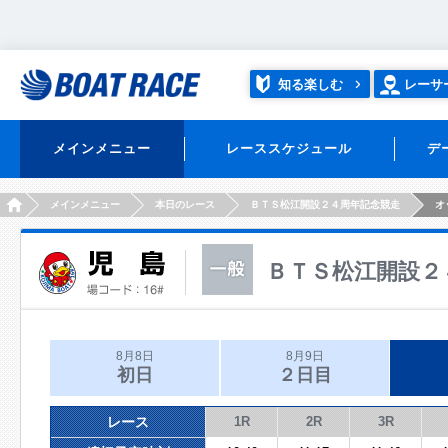
知る楽しむ
レーサ
メインメニュー
レーススケジュール
デ
HOME
メインメニュー
本日のレース
ＢＴＳ松江開設２４周年記念競走
オ
ＢＴＳ松江開設２
8月8日
8月9日
初日
２日目
レース
1R
2R
3R