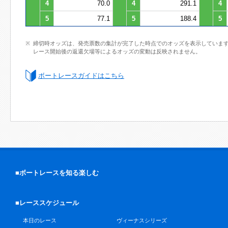
4
70.0
4
291.1
4
5
77.1
5
188.4
5
締切時オッズは、発売票数の集計が完了した時点でのオッズを表示していま
レース開始後の返還欠場等によるオッズの変動は反映されません。
ボートレースガイドはこちら
■ボートレースを知る楽しむ
■レーススケジュール
本日のレース
ヴィーナスシリーズ