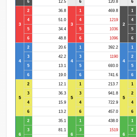
6
12.5
6
120.8
6
2
36.8
1
469.8
1
4
51.0
4
1219
4
3
3
2
5
34.4
5
1036
5
6
48.8
6
1096
6
2
20.6
1
392.2
1
3
42.2
3
1190
2
4
4
4
5
13.1
5
693.0
5
6
19.0
6
741.6
6
2
12.1
1
213.7
1
3
36.3
3
941.8
2
5
5
5
4
15.9
4
722.9
4
6
13.2
6
457.0
6
2
35.1
1
438.0
1
3
81.1
3
1519
2
6
6
6