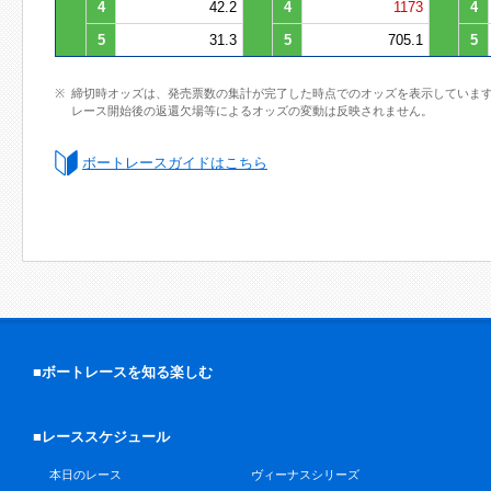
4
42.2
4
1173
4
5
31.3
5
705.1
5
締切時オッズは、発売票数の集計が完了した時点でのオッズを表示していま
レース開始後の返還欠場等によるオッズの変動は反映されません。
ボートレースガイドはこちら
■ボートレースを知る楽しむ
■レーススケジュール
本日のレース
ヴィーナスシリーズ