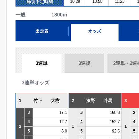
締切予定時刻
10:29
10:58
11:23
一般 1800m
出走表
オッズ
3連単
3連複
2連単・2連
3連単オッズ
1
竹下 大樹
2
濱野 斗馬
3
3
17.1
3
168.8
2
4
12.7
4
152.7
4
2
1
1
5
8.0
5
92.6
5