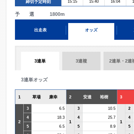
締切予定時刻
15:15
15:40
16:04
1
予 選 1800m
出走表
オッズ
3連単
3連複
2連単・2連
3連単オッズ
1
草場 康幸
2
安達 裕樹
3
3
6.5
3
10.5
2
4
18.3
4
25.7
4
2
1
1
5
6.5
5
8.9
5