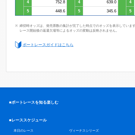
4
752.8
4
639.0
4
5
448.6
5
345.6
5
締切時オッズは、発売票数の集計が完了した時点でのオッズを表示していま
レース開始後の返還欠場等によるオッズの変動は反映されません。
ボートレースガイドはこちら
■ボートレースを知る楽しむ
■レーススケジュール
本日のレース
ヴィーナスシリーズ