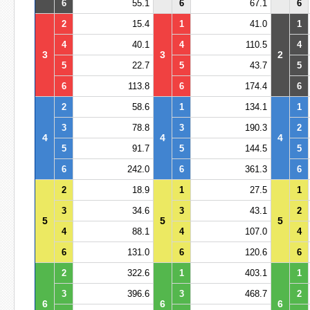
6
55.1
6
67.1
6
2
15.4
1
41.0
1
4
40.1
4
110.5
4
3
3
2
5
22.7
5
43.7
5
6
113.8
6
174.4
6
2
58.6
1
134.1
1
3
78.8
3
190.3
2
4
4
4
5
91.7
5
144.5
5
6
242.0
6
361.3
6
2
18.9
1
27.5
1
3
34.6
3
43.1
2
5
5
5
4
88.1
4
107.0
4
6
131.0
6
120.6
6
2
322.6
1
403.1
1
3
396.6
3
468.7
2
6
6
6