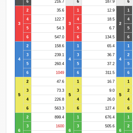
6
216.7
6
187.9
6
2
35.6
1
12.9
1
4
122.7
4
18.5
4
3
3
2
5
54.3
5
6.7
5
6
547.0
6
134.5
6
2
158.6
1
65.4
1
3
239.1
3
36.7
2
4
4
4
5
260.4
5
37.2
5
6
1049
6
311.5
6
2
47.6
1
16.7
1
3
73.3
3
9.0
2
5
5
5
4
226.8
4
26.0
4
6
563.3
6
127.4
6
2
899.4
1
676.4
1
3
1600
3
505.6
2
6
6
6