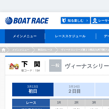
知る楽しむ
レーサ
メインメニュー
レーススケジュール
デ
HOME
メインメニュー
本日のレース
ヴィーナスシリーズ第２３戦北九州下関フ
ヴィーナスシリー
3月13日
3月14日
初日
２日目
レース
1R
2R
3R