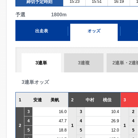
締切予定時刻
15:23
15:51
16:19
1
予選 1800m
出走表
オッズ
3連単
3連複
2連単・2連
3連単オッズ
1
安達 美帆
2
中村 桃佳
3
3
16.0
3
10.4
2
4
47.7
4
26.9
4
2
1
1
5
18.8
5
12.0
5