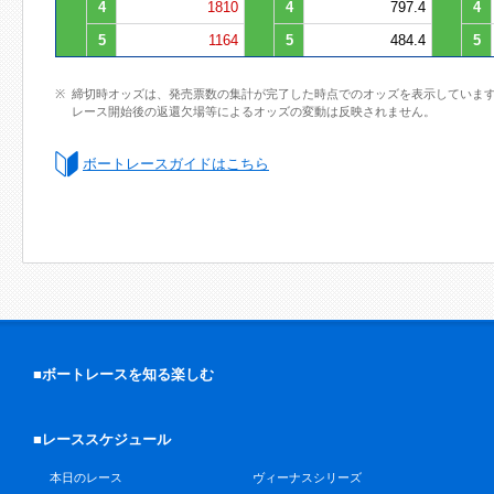
4
1810
4
797.4
4
5
1164
5
484.4
5
締切時オッズは、発売票数の集計が完了した時点でのオッズを表示していま
レース開始後の返還欠場等によるオッズの変動は反映されません。
ボートレースガイドはこちら
■ボートレースを知る楽しむ
■レーススケジュール
本日のレース
ヴィーナスシリーズ