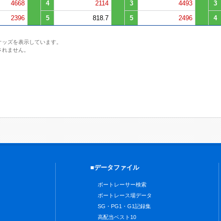
4668
4
2114
3
4493
3
2396
5
818.7
5
2496
4
オッズを表示しています。
されません。
■データファイル
ボートレーサー検索
ボートレース場データ
SG・PG1・G1記録集
高配当ベスト10