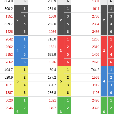
864.0
6
206.9
6
1307
6
300.2
1
231.9
1
1911
1
1351
4
1069
3
2786
3
2
2
2
329.7
5
232.0
5
2364
4
1426
6
1054
6
3456
6
2042
1
716.0
1
1265
1
2662
2
1321
2
2319
2
4
3
3
2152
5
633.9
5
1409
4
2662
6
1576
6
2428
6
404.7
1
50.4
1
744.2
1
520.9
2
177.2
2
1569
2
5
5
4
1671
4
351.7
3
1112
3
1387
6
286.8
6
1126
6
3020
1
1021
1
2496
1
2946
2
1497
2
3328
2
6
6
6