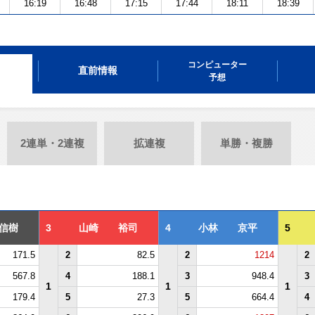
16:19
16:48
17:15
17:44
18:11
18:39
コンピューター
直前情報
予想
2連単・2連複
拡連複
単勝・複勝
信樹
3
山崎 裕司
4
小林 京平
5
171.5
2
82.5
2
1214
2
567.8
4
188.1
3
948.4
3
1
1
1
179.4
5
27.3
5
664.4
4