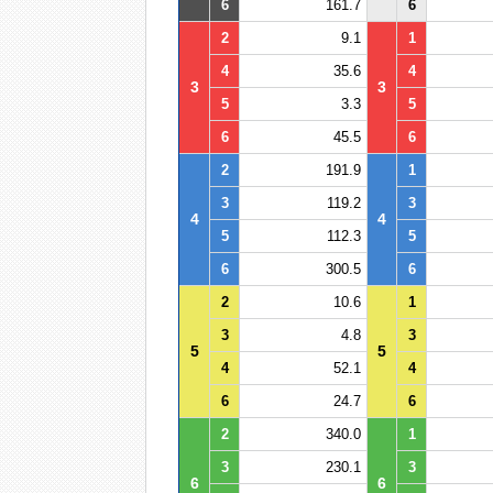
6
161.7
6
2
9.1
1
4
35.6
4
3
3
5
3.3
5
6
45.5
6
2
191.9
1
3
119.2
3
4
4
5
112.3
5
6
300.5
6
2
10.6
1
3
4.8
3
5
5
4
52.1
4
6
24.7
6
2
340.0
1
3
230.1
3
6
6