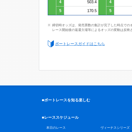
4
503.4
4
5
170.5
5
締切時オッズは、発売票数の集計が完了した時点での
レース開始後の返還欠場等によるオッズの変動は反映
ボートレースガイドはこちら
■ボートレースを知る楽しむ
■レーススケジュール
本日のレース
ヴィーナスシリーズ