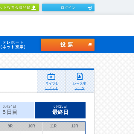
ット投票会員登録
ログイン
テレボート
投票
（ネット投票）
ライブ&
レース場
リプレイ
データ
6月24日
6月25日
５日目
最終日
9R
10R
11R
12R