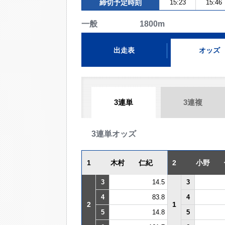
締切予定時刻
15:23
15:46
一般 1800m
出走表
オッズ
3連単
3連複
3連単オッズ
1
木村 仁紀
2
小野 
3
14.5
3
4
83.8
4
2
1
5
14.8
5