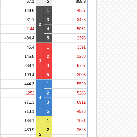
67.1
5
859.9
149.6
1
4857
231.1
3
3423
2
1144
4
5062
484.4
5
2396
45.4
1
3391
145.8
2
3238
3
388.1
4
5797
199.4
5
2008
444.3
1
5529
1252
2
5286
4
771.3
3
6912
713.1
5
4923
184.1
1
1051
439.9
2
2623
5