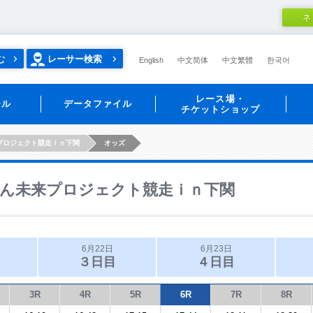
ネ
む
レーサー検索
English
中文简体
中文繁體
한국어
レース場・
ール
データファイル
チケットショップ
プロジェクト競走ｉｎ下関
オッズ
ん未来プロジェクト競走ｉｎ下関
6月22日
6月23日
３日目
４日目
3R
4R
5R
6R
7R
8R