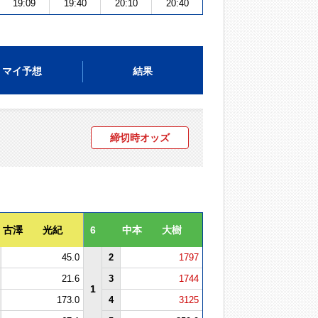
19:09
19:40
20:10
20:40
マイ予想
結果
締切時オッズ
古澤 光紀
6
中本 大樹
45.0
2
1797
21.6
3
1744
1
173.0
4
3125