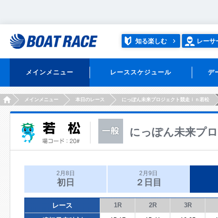
知る楽しむ
レーサ
メインメニュー
レーススケジュール
デ
HOME
メインメニュー
本日のレース
にっぽん未来プロジェクト競走ｉｎ若松
にっぽん未来プロ
2月8日
2月9日
初日
２日目
レース
1R
2R
3R