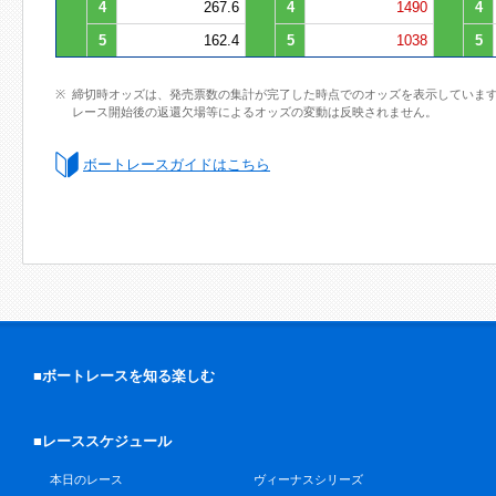
4
267.6
4
1490
4
5
162.4
5
1038
5
締切時オッズは、発売票数の集計が完了した時点でのオッズを表示していま
レース開始後の返還欠場等によるオッズの変動は反映されません。
ボートレースガイドはこちら
■ボートレースを知る楽しむ
■レーススケジュール
本日のレース
ヴィーナスシリーズ