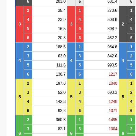
6
203.0
6
681.4
6
2
35.4
1
270.6
1
4
23.9
4
508.9
4
3
3
2
5
16.5
5
308.7
5
6
20.8
6
462.2
6
2
188.6
1
984.6
1
3
63.0
3
842.6
2
4
4
4
5
111.6
5
993.5
5
6
138.7
6
1217
6
2
197.8
1
1040
1
3
52.0
3
693.3
2
5
5
5
4
142.3
4
1248
4
6
92.8
6
1071
6
2
360.3
1
1495
1
3
82.1
3
1004
2
6
6
6