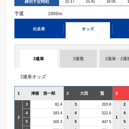
締切予定時刻
15:17
15:41
16:05
1
予選 1800m
出走表
オッズ
3連単
3連複
2連単・2連
3連単オッズ
1
津留 浩一郎
2
大西 賢
3
3
81.4
3
203.8
2
4
183.4
4
521.6
4
2
1
1
5
165.3
5
447.5
5