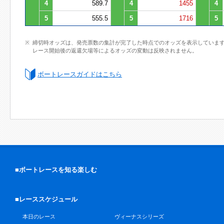
4
589.7
4
1455
4
5
555.5
5
1716
5
締切時オッズは、発売票数の集計が完了した時点でのオッズを表示していま
レース開始後の返還欠場等によるオッズの変動は反映されません。
ボートレースガイドはこちら
■ボートレースを知る楽しむ
■レーススケジュール
本日のレース
ヴィーナスシリーズ