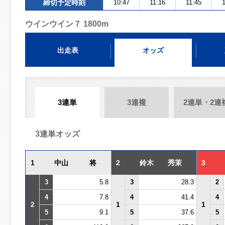
締切予定時刻
10:47
11:16
11:45
1
ウインウイン７ 1800m
出走表
オッズ
3連単
3連複
2連単・2連
3連単オッズ
1
中山 将
2
鈴木 秀茉
3
3
5.8
3
28.3
2
4
7.8
4
41.4
4
2
1
1
5
9.1
5
37.6
5