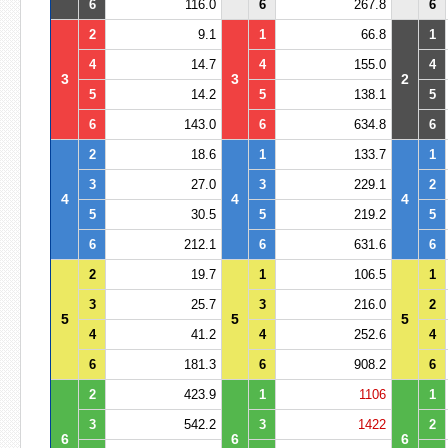
6
116.0
6
267.8
6
2
9.1
1
66.8
1
4
14.7
4
155.0
4
3
3
2
5
14.2
5
138.1
5
6
143.0
6
634.8
6
2
18.6
1
133.7
1
3
27.0
3
229.1
2
4
4
4
5
30.5
5
219.2
5
6
212.1
6
631.6
6
2
19.7
1
106.5
1
3
25.7
3
216.0
2
5
5
5
4
41.2
4
252.6
4
6
181.3
6
908.2
6
2
423.9
1
1106
1
3
542.2
3
1422
2
6
6
6