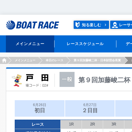
知る楽しむ
レーサ
メインメニュー
レーススケジュール
デ
HOME
メインメニュー
本日のレース
第９回加藤峻二杯・日本財団会長賞
第９回加藤峻二杯
6月26日
6月27日
初日
２日目
レース
1R
2R
3R