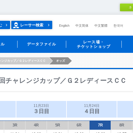
ネ
む
レーサー検索
English
中文简体
中文繁體
한국어
レース場・
ール
データファイル
チケットショップ
レンジカップ／Ｇ２レディースＣＣ
オッズ
回チャレンジカップ／Ｇ２レディースＣＣ
11月23日
11月24日
３日目
４日目
3R
4R
5R
6R
7R
8R