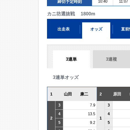
締切予定時刻
10:40
11:07
カニ坊選抜戦 1800m
出走表
オッズ
直前
3連単
3連複
3連単オッズ
1
山田 康二
2
原田 
3
7.9
3
4
13.5
4
2
1
5
9.2
5