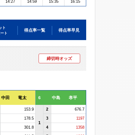
14:27
14:59
15:35
16:15
ット
得点率一覧
得点率早見
ポート
締切時オッズ
中田 竜太
6
中島 孝平
153.9
2
676.7
178.5
3
1197
1
301.8
4
1358