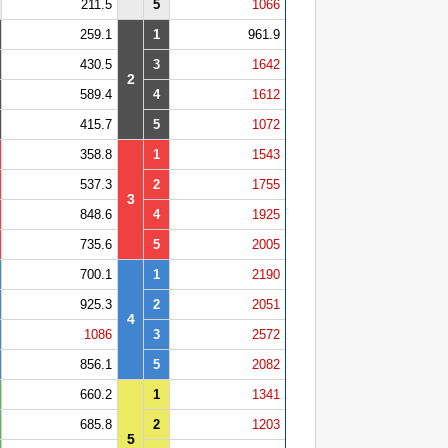
211.5
5
1066
259.1
1
961.9
430.5
3
1642
2
589.4
4
1612
415.7
5
1072
358.8
1
1543
537.3
2
1755
3
848.6
4
1925
735.6
5
2005
700.1
1
2190
925.3
2
2051
4
1086
3
2572
856.1
5
2082
660.2
1
1341
685.8
2
1203
5