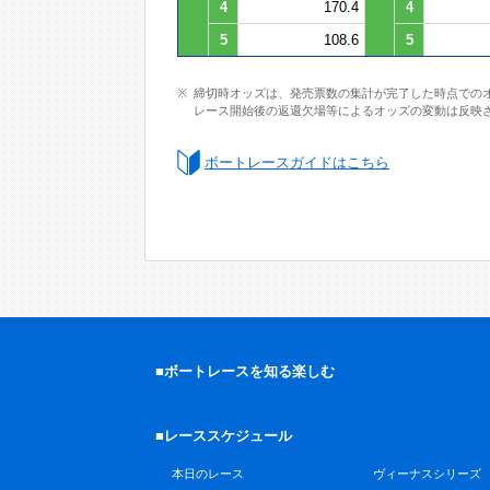
4
170.4
4
5
108.6
5
締切時オッズは、発売票数の集計が完了した時点での
レース開始後の返還欠場等によるオッズの変動は反映
ボートレースガイドはこちら
■ボートレースを知る楽しむ
■レーススケジュール
本日のレース
ヴィーナスシリーズ