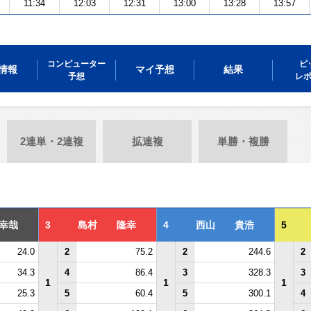
11:34
12:03
12:31
13:00
13:28
13:57
コンピューター
ピ
情報
マイ予想
結果
予想
レ
2連単・2連複
拡連複
単勝・複勝
幸哉
3
島村 隆幸
4
西山 貴浩
5
24.0
2
75.2
2
244.6
2
34.3
4
86.4
3
328.3
3
1
1
1
25.3
5
60.4
5
300.1
4