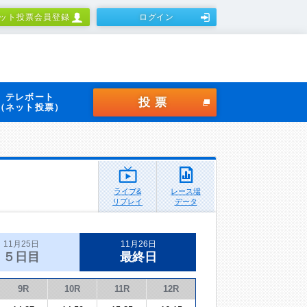
ット投票会員登録
ログイン
テレボート
投票
（ネット投票）
ライブ&
レース場
リプレイ
データ
11月25日
11月26日
５日目
最終日
9R
10R
11R
12R