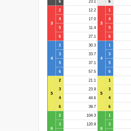
6
23.1
6
2
12.2
1
4
17.0
4
3
3
5
11.4
5
6
27.1
6
2
30.3
1
3
33.7
3
4
4
5
37.1
5
6
57.5
6
2
21.1
1
3
23.9
3
5
5
4
44.6
4
6
39.7
6
2
104.3
1
3
120.9
3
6
6