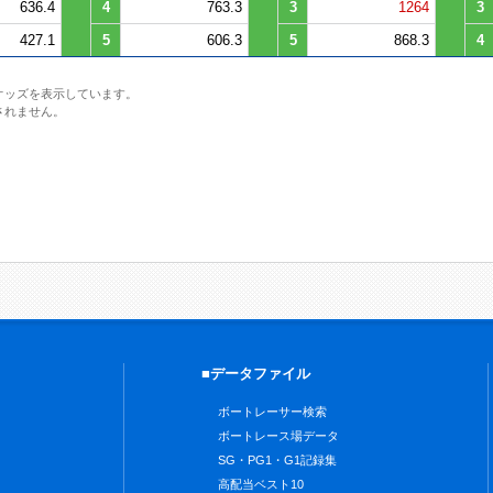
636.4
4
763.3
3
1264
3
427.1
5
606.3
5
868.3
4
オッズを表示しています。
されません。
■データファイル
ボートレーサー検索
ボートレース場データ
SG・PG1・G1記録集
高配当ベスト10