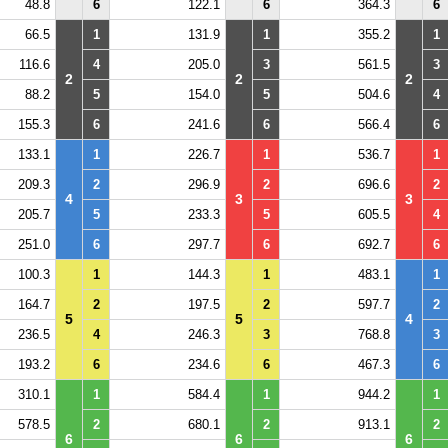
48.8
6
122.1
6
364.3
6
66.5
1
131.9
1
355.2
1
116.6
4
205.0
3
561.5
3
2
2
2
88.2
5
154.0
5
504.6
4
155.3
6
241.6
6
566.4
6
133.1
1
226.7
1
536.7
1
209.3
2
296.9
2
696.6
2
4
3
3
205.7
5
233.3
5
605.5
4
251.0
6
297.7
6
692.7
6
100.3
1
144.3
1
483.1
1
164.7
2
197.5
2
597.7
2
5
5
4
236.5
4
246.3
3
768.8
3
193.2
6
234.6
6
467.3
6
310.1
1
584.4
1
944.2
1
578.5
2
680.1
2
913.1
2
6
6
6