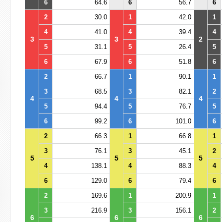
6
64.6
6
56.7
6
2
30.0
1
42.0
1
4
41.0
4
39.4
4
3
3
2
5
31.1
5
26.4
5
6
67.9
6
51.8
6
2
66.7
1
90.1
1
3
68.5
3
82.1
2
4
4
4
5
94.4
5
76.7
5
6
99.2
6
101.0
6
2
66.3
1
66.8
1
3
76.1
3
45.1
2
5
5
5
4
138.1
4
88.3
4
6
129.0
6
79.4
6
2
169.6
1
200.9
1
3
216.9
3
156.1
2
6
6
6