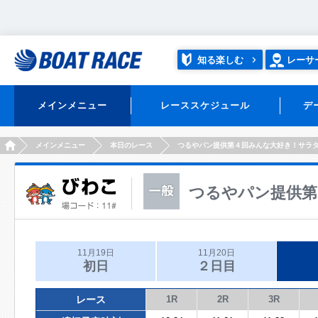
知る楽しむ
レーサ
メインメニュー
レーススケジュール
デ
HOME
メインメニュー
本日のレース
つるやパン提供第４回みんな大好き！サラ
つるやパン提供第
11月19日
11月20日
初日
２日目
レース
1R
2R
3R