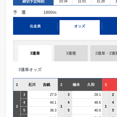
締切予定時刻
10:34
11:01
11:28
予 選 1800m
出走表
オッズ
3連単
3連複
2連単・2連
3連単オッズ
1
石川 吉鎬
2
橋本 久和
3
3
27.0
3
29.1
2
4
44.1
4
48.6
4
2
1
1
5
38.3
5
40.0
5