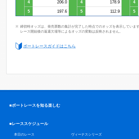
4
206.0
4
178.9
4
5
197.6
5
112.9
5
締切時オッズは、発売票数の集計が完了した時点でのオッズを表示していま
レース開始後の返還欠場等によるオッズの変動は反映されません。
ボートレースガイドはこちら
■ボートレースを知る楽しむ
■レーススケジュール
本日のレース
ヴィーナスシリーズ