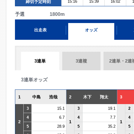
締切予定時刻
15:16
15:39
16:02
1
予選 1800m
出走表
オッズ
3連単
3連複
2連単・2連
3連単オッズ
1
中島 浩哉
2
木下 翔太
3
3
15.1
3
19.1
2
4
6.7
4
7.7
4
2
1
1
5
28.9
5
35.2
5