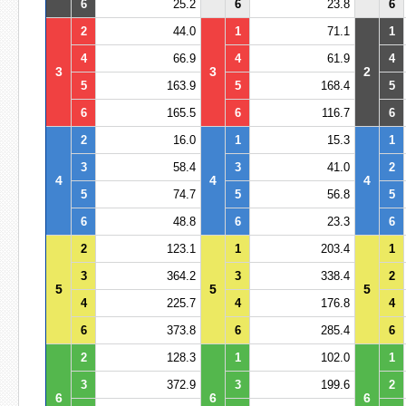
6
25.2
6
23.8
6
2
44.0
1
71.1
1
4
66.9
4
61.9
4
3
3
2
5
163.9
5
168.4
5
6
165.5
6
116.7
6
2
16.0
1
15.3
1
3
58.4
3
41.0
2
4
4
4
5
74.7
5
56.8
5
6
48.8
6
23.3
6
2
123.1
1
203.4
1
3
364.2
3
338.4
2
5
5
5
4
225.7
4
176.8
4
6
373.8
6
285.4
6
2
128.3
1
102.0
1
3
372.9
3
199.6
2
6
6
6