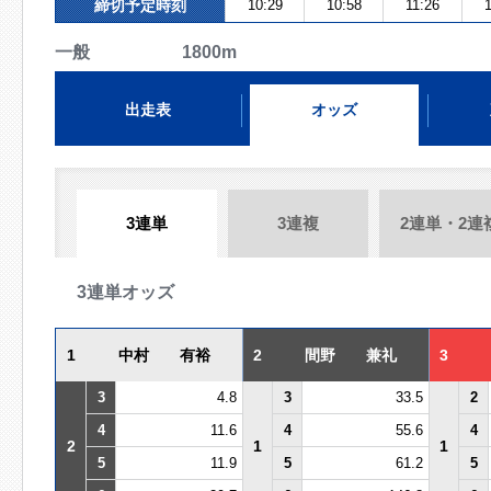
締切予定時刻
10:29
10:58
11:26
1
一般 1800m
出走表
オッズ
3連単
3連複
2連単・2連
3連単オッズ
1
中村 有裕
2
間野 兼礼
3
3
4.8
3
33.5
2
4
11.6
4
55.6
4
2
1
1
5
11.9
5
61.2
5