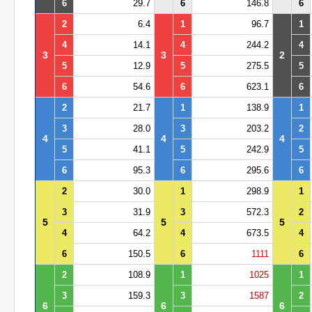
6
29.7
6
146.8
6
2
6.4
1
96.7
1
4
14.1
4
244.2
4
3
3
2
5
12.9
5
275.5
5
6
54.6
6
623.1
6
2
21.7
1
138.9
1
3
28.0
3
203.2
2
4
4
4
5
41.1
5
242.9
5
6
95.3
6
295.6
6
2
30.0
1
298.9
1
3
31.9
3
572.3
2
5
5
5
4
64.2
4
673.5
4
6
150.5
6
1111
6
2
108.9
1
1025
1
3
159.3
3
1587
2
6
6
6