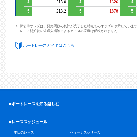
4
213.0
4
1626
4
5
218.2
5
1878
5
締切時オッズは、発売票数の集計が完了した時点でのオッズを表示していま
レース開始後の返還欠場等によるオッズの変動は反映されません。
ボートレースガイドはこちら
■ボートレースを知る楽しむ
■レーススケジュール
本日のレース
ヴィーナスシリーズ