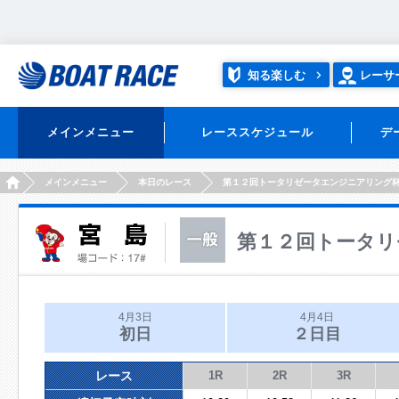
知る楽しむ
レーサ
メインメニュー
レーススケジュール
デ
HOME
メインメニュー
本日のレース
第１２回トータリゼータエンジニアリング
第１２回トータリ
4月3日
4月4日
初日
２日目
レース
1R
2R
3R