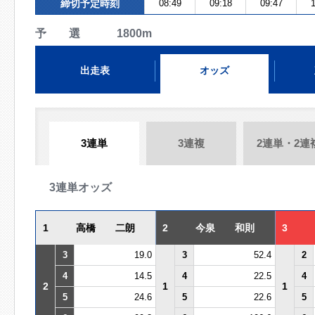
締切予定時刻
08:49
09:18
09:47
1
予 選 1800m
出走表
オッズ
3連単
3連複
2連単・2連
3連単オッズ
1
高橋 二朗
2
今泉 和則
3
3
19.0
3
52.4
2
4
14.5
4
22.5
4
2
1
1
5
24.6
5
22.6
5