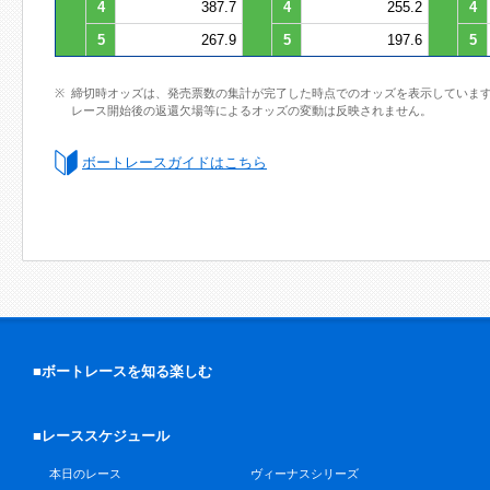
4
387.7
4
255.2
4
5
267.9
5
197.6
5
締切時オッズは、発売票数の集計が完了した時点でのオッズを表示していま
レース開始後の返還欠場等によるオッズの変動は反映されません。
ボートレースガイドはこちら
■ボートレースを知る楽しむ
■レーススケジュール
本日のレース
ヴィーナスシリーズ