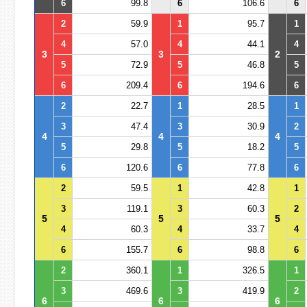
6
99.8
6
106.6
6
2
59.9
1
95.7
1
4
57.0
4
44.1
4
3
3
2
5
72.9
5
46.8
5
6
209.4
6
194.6
6
2
22.7
1
28.5
1
3
47.4
3
30.9
2
4
4
4
5
29.8
5
18.2
5
6
120.6
6
77.8
6
2
59.5
1
42.8
1
3
119.1
3
60.3
2
5
5
5
4
60.3
4
33.7
4
6
155.7
6
98.8
6
2
360.1
1
326.5
1
3
469.6
3
419.9
2
6
6
6