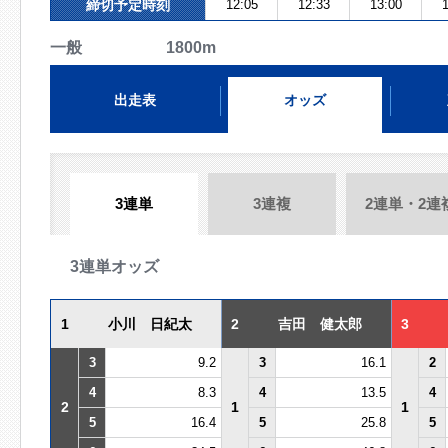
締切予定時刻
12:05
12:33
13:00
1
一般 1800m
出走表
オッズ
3連単
3連複
2連単・2連
3連単オッズ
1
小川 日紀太
2
吉田 健太郎
3
3
9.2
3
16.1
2
4
8.3
4
13.5
4
2
1
1
5
16.4
5
25.8
5