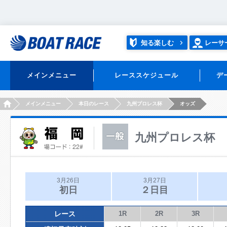
知る楽しむ
レーサ
メインメニュー
レーススケジュール
デ
HOME
メインメニュー
本日のレース
九州プロレス杯
オッズ
九州プロレス杯
3月26日
3月27日
初日
２日目
レース
1R
2R
3R