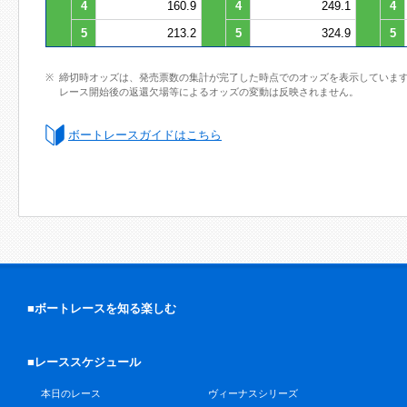
4
160.9
4
249.1
4
5
213.2
5
324.9
5
締切時オッズは、発売票数の集計が完了した時点でのオッズを表示していま
レース開始後の返還欠場等によるオッズの変動は反映されません。
ボートレースガイドはこちら
■ボートレースを知る楽しむ
■レーススケジュール
本日のレース
ヴィーナスシリーズ