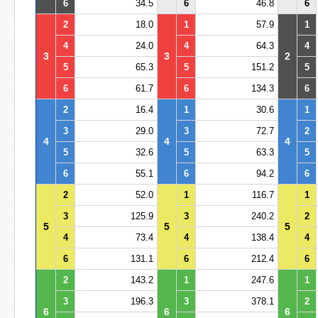
6
34.5
6
46.8
6
2
18.0
1
57.9
1
4
24.0
4
64.3
4
3
3
2
5
65.3
5
151.2
5
6
61.7
6
134.3
6
2
16.4
1
30.6
1
3
29.0
3
72.7
2
4
4
4
5
32.6
5
63.3
5
6
55.1
6
94.2
6
2
52.0
1
116.7
1
3
125.9
3
240.2
2
5
5
5
4
73.4
4
138.4
4
6
131.1
6
212.4
6
2
143.2
1
247.6
1
3
196.3
3
378.1
2
6
6
6