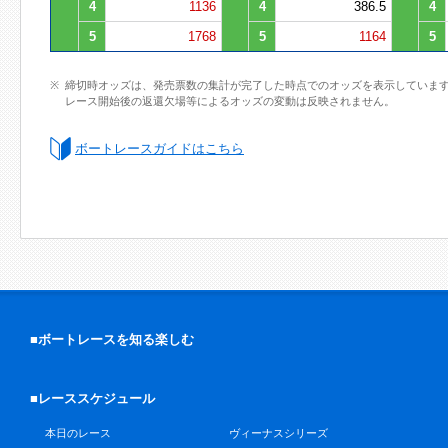
4
1136
4
386.5
4
5
1768
5
1164
5
締切時オッズは、発売票数の集計が完了した時点でのオッズを表示していま
レース開始後の返還欠場等によるオッズの変動は反映されません。
ボートレースガイドはこちら
■ボートレースを知る楽しむ
■レーススケジュール
本日のレース
ヴィーナスシリーズ