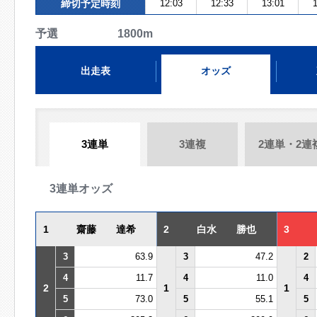
締切予定時刻
12:03
12:33
13:01
1
予選 1800m
出走表
オッズ
3連単
3連複
2連単・2連
3連単オッズ
1
齋藤 達希
2
白水 勝也
3
3
63.9
3
47.2
2
4
11.7
4
11.0
4
2
1
1
5
73.0
5
55.1
5