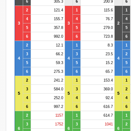
6
305.3
6
200.9
6
2
121.4
1
115.6
1
4
155.7
4
76.7
4
3
3
2
5
357.8
5
279.0
5
6
992.0
6
723.8
6
2
12.1
1
8.3
1
3
66.2
3
23.5
2
4
4
4
5
59.3
5
15.2
5
6
275.3
6
65.7
6
2
241.2
1
153.4
1
3
584.0
3
369.0
2
5
5
5
4
252.0
4
92.4
4
6
997.2
6
616.7
6
2
1157
1
614.7
1
3
1752
3
1041
2
6
6
6