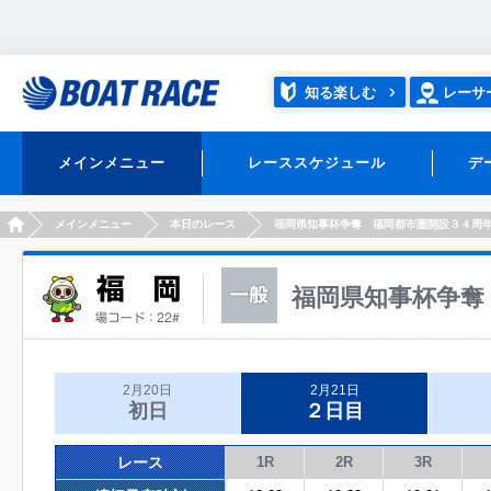
知る楽しむ
レーサ
メインメニュー
レーススケジュール
デ
HOME
メインメニュー
本日のレース
福岡県知事杯争奪 福岡都市圏開設３４周
福岡県知事杯争奪
2月20日
2月21日
初日
２日目
レース
1R
2R
3R