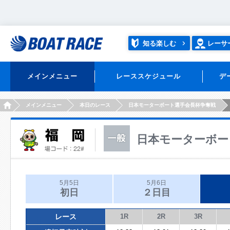
知る楽しむ
レーサ
メインメニュー
レーススケジュール
デ
HOME
メインメニュー
本日のレース
日本モーターボート選手会長杯争奪戦
日本モーターボー
5月5日
5月6日
初日
２日目
レース
1R
2R
3R