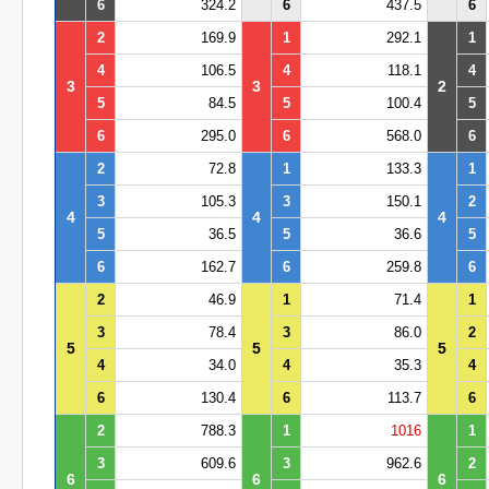
6
324.2
6
437.5
6
2
169.9
1
292.1
1
4
106.5
4
118.1
4
3
3
2
5
84.5
5
100.4
5
6
295.0
6
568.0
6
2
72.8
1
133.3
1
3
105.3
3
150.1
2
4
4
4
5
36.5
5
36.6
5
6
162.7
6
259.8
6
2
46.9
1
71.4
1
3
78.4
3
86.0
2
5
5
5
4
34.0
4
35.3
4
6
130.4
6
113.7
6
2
788.3
1
1016
1
3
609.6
3
962.6
2
6
6
6