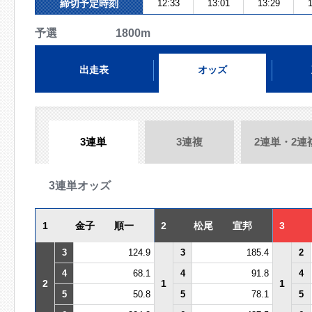
締切予定時刻
12:33
13:01
13:29
1
予選 1800m
出走表
オッズ
3連単
3連複
2連単・2連
3連単オッズ
1
金子 順一
2
松尾 宣邦
3
3
124.9
3
185.4
2
4
68.1
4
91.8
4
2
1
1
5
50.8
5
78.1
5