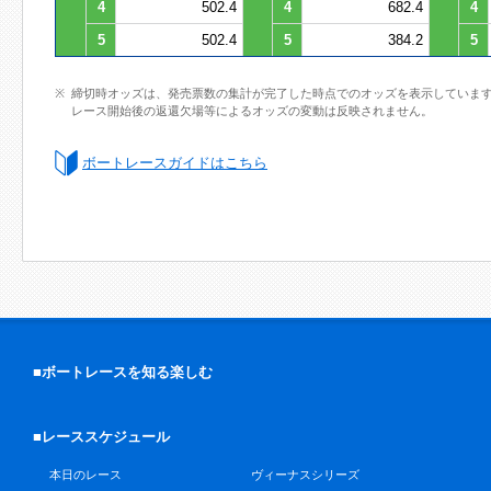
4
502.4
4
682.4
4
5
502.4
5
384.2
5
締切時オッズは、発売票数の集計が完了した時点でのオッズを表示していま
レース開始後の返還欠場等によるオッズの変動は反映されません。
ボートレースガイドはこちら
■ボートレースを知る楽しむ
■レーススケジュール
本日のレース
ヴィーナスシリーズ