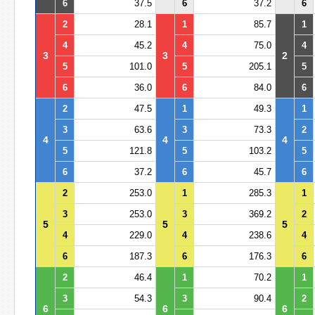
6
37.5
6
37.2
6
2
28.1
1
85.7
1
4
45.2
4
75.0
4
3
3
2
5
101.0
5
205.1
5
6
36.0
6
84.0
6
2
47.5
1
49.3
1
3
63.6
3
73.3
2
4
4
4
5
121.8
5
103.2
5
6
37.2
6
45.7
6
2
253.0
1
285.3
1
3
253.0
3
369.2
2
5
5
5
4
229.0
4
238.6
4
6
187.3
6
176.3
6
2
46.4
1
70.2
1
3
54.3
3
90.4
2
6
6
6