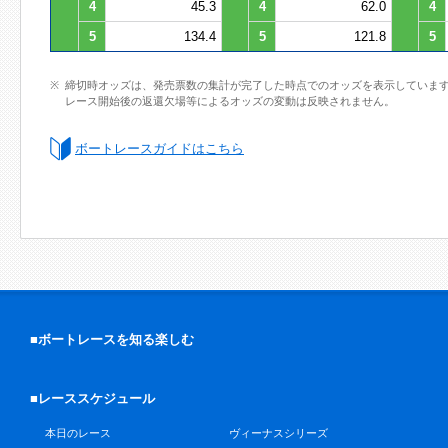
4
45.3
4
62.0
4
5
134.4
5
121.8
5
締切時オッズは、発売票数の集計が完了した時点でのオッズを表示していま
レース開始後の返還欠場等によるオッズの変動は反映されません。
ボートレースガイドはこちら
■ボートレースを知る楽しむ
■レーススケジュール
本日のレース
ヴィーナスシリーズ