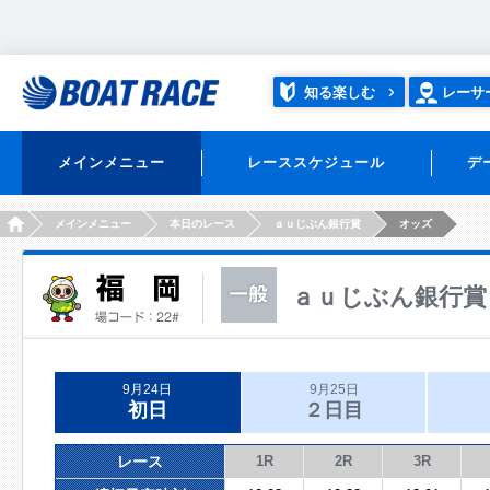
知る楽しむ
レーサ
メインメニュー
レーススケジュール
デ
HOME
メインメニュー
本日のレース
ａｕじぶん銀行賞
オッズ
ａｕじぶん銀行賞
9月24日
9月25日
初日
２日目
レース
1R
2R
3R