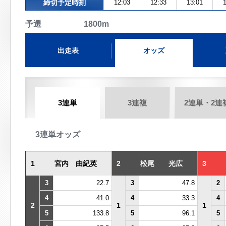
締切予定時刻
12:03
12:33
13:01
1
予選 1800m
出走表
オッズ
3連単
3連複
2連単・2連
3連単オッズ
1
宮内 由紀英
2
松尾 光広
3
3
22.7
3
47.8
2
4
41.0
4
33.3
4
2
1
1
5
133.8
5
96.1
5