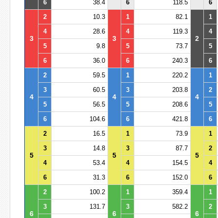
6
38.4
6
118.5
6
2
10.3
1
82.1
1
4
28.6
4
119.3
4
3
3
2
5
9.8
5
73.7
5
6
36.0
6
240.3
6
2
59.5
1
220.2
1
3
60.5
3
203.8
2
4
4
4
5
56.5
5
208.6
5
6
104.6
6
421.8
6
2
16.5
1
73.9
1
3
14.8
3
87.7
2
5
5
5
4
53.4
4
154.5
4
6
31.3
6
152.0
6
2
100.2
1
359.4
1
3
131.7
3
582.2
2
6
6
6