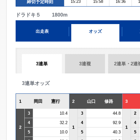
締切予定時刻
15:23
15:58
16:36
1
ドラドキ５ 1800m
出走表
オッズ
3連単
3連複
2連単・2連
3連単オッズ
1
岡田 憲行
2
山口 修路
3
3
10.4
3
44.8
2
4
32.2
4
92.9
4
2
1
1
5
10.0
5
40.3
5