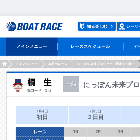
知る楽しむ
レーサ
メインメニュー
レーススケジュール
デ
HOME
メインメニュー
本日のレース
にっぽん未来プロジェクト競走ｉｎ桐生
にっぽん未来プロ
7月4日
7月5日
初日
２日目
レース
1R
2R
3R