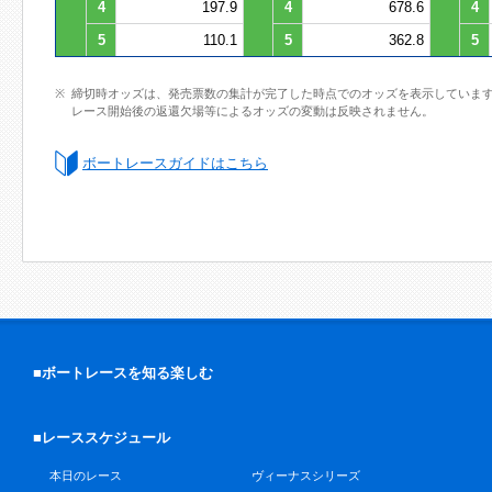
4
197.9
4
678.6
4
5
110.1
5
362.8
5
締切時オッズは、発売票数の集計が完了した時点でのオッズを表示していま
レース開始後の返還欠場等によるオッズの変動は反映されません。
ボートレースガイドはこちら
■ボートレースを知る楽しむ
■レーススケジュール
本日のレース
ヴィーナスシリーズ