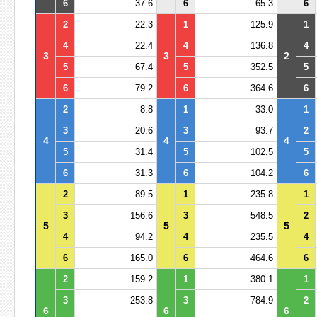
6
37.6
6
65.3
6
2
22.3
1
125.9
1
4
22.4
4
136.8
4
3
3
2
5
67.4
5
352.5
5
6
79.2
6
364.6
6
2
8.8
1
33.0
1
3
20.6
3
93.7
2
4
4
4
5
31.4
5
102.5
5
6
31.3
6
104.2
6
2
89.5
1
235.8
1
3
156.6
3
548.5
2
5
5
5
4
94.2
4
235.5
4
6
165.0
6
464.6
6
2
159.2
1
380.1
1
3
253.8
3
784.9
2
6
6
6