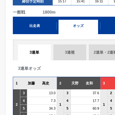
締切予定時刻
15:17
15:41
16:11
1
一般戦 1800m
出走表
オッズ
3連単
3連複
2連単・2連
3連単オッズ
1
加藤 高史
2
天野 友和
3
3
13.0
3
37.6
2
4
7.3
4
17.7
4
2
1
1
5
34.3
5
60.9
5