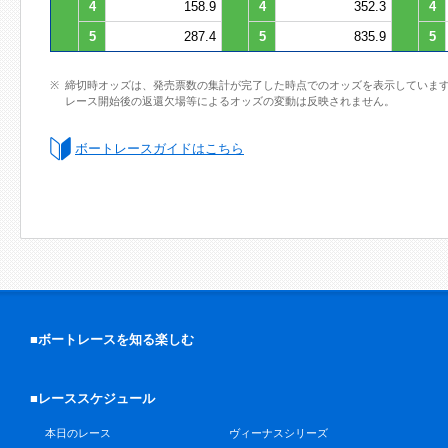
4
158.9
4
352.3
4
5
287.4
5
835.9
5
締切時オッズは、発売票数の集計が完了した時点でのオッズを表示していま
レース開始後の返還欠場等によるオッズの変動は反映されません。
ボートレースガイドはこちら
■ボートレースを知る楽しむ
■レーススケジュール
本日のレース
ヴィーナスシリーズ