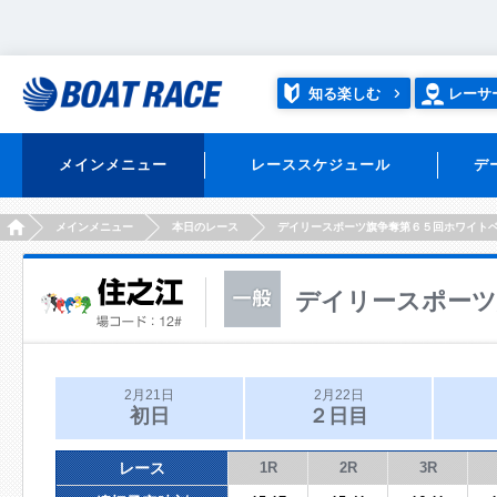
知る楽しむ
レーサ
メインメニュー
レーススケジュール
デ
HOME
メインメニュー
本日のレース
デイリースポーツ旗争奪第６５回ホワイト
デイリースポーツ
2月21日
2月22日
初日
２日目
レース
1R
2R
3R