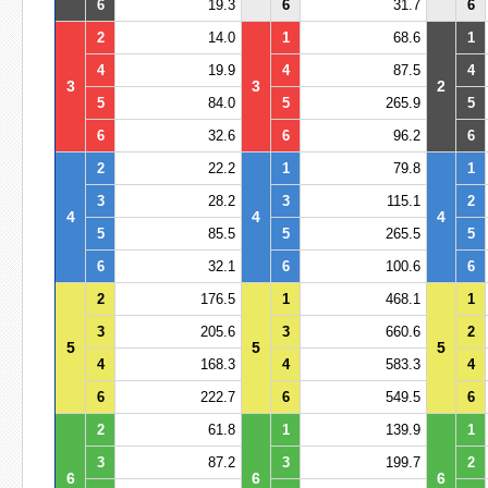
6
19.3
6
31.7
6
2
14.0
1
68.6
1
4
19.9
4
87.5
4
3
3
2
5
84.0
5
265.9
5
6
32.6
6
96.2
6
2
22.2
1
79.8
1
3
28.2
3
115.1
2
4
4
4
5
85.5
5
265.5
5
6
32.1
6
100.6
6
2
176.5
1
468.1
1
3
205.6
3
660.6
2
5
5
5
4
168.3
4
583.3
4
6
222.7
6
549.5
6
2
61.8
1
139.9
1
3
87.2
3
199.7
2
6
6
6