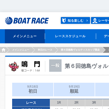
知る楽しむ
レーサ
メインメニュー
レーススケジュール
デ
HOME
メインメニュー
本日のレース
第６回徳島ヴォルティスカップ競走
第６回徳島ヴォル
9月18日
9月19日
初日
順延
レース
1R
2R
3R