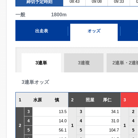
締切予定時刻
08:43
09:08
09:33
0
一般 1800m
出走表
オッズ
3連単
3連複
2連単・2連
3連単オッズ
1
水原 慎
2
照屋 厚仁
3
3
13.5
3
34.1
2
4
14.0
4
31.0
4
2
1
1
5
56.1
5
104.7
5