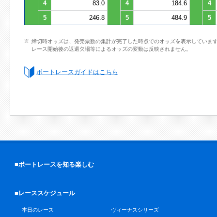
4
83.0
4
184.6
4
5
246.8
5
484.9
5
締切時オッズは、発売票数の集計が完了した時点でのオッズを表示していま
レース開始後の返還欠場等によるオッズの変動は反映されません。
ボートレースガイドはこちら
■ボートレースを知る楽しむ
■レーススケジュール
本日のレース
ヴィーナスシリーズ