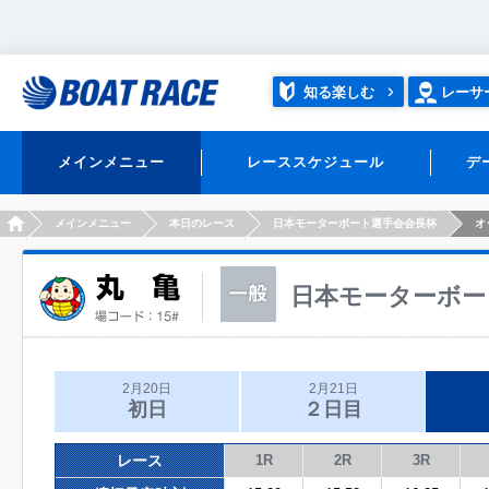
知る楽しむ
レーサ
メインメニュー
レーススケジュール
デ
HOME
メインメニュー
本日のレース
日本モーターボート選手会会長杯
オ
日本モーターボー
2月20日
2月21日
初日
２日目
レース
1R
2R
3R