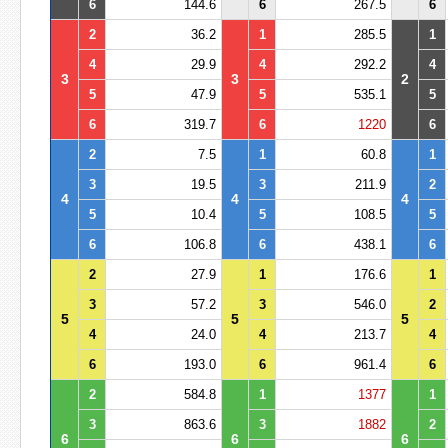
6
144.6
6
267.5
6
2
36.2
1
285.5
1
4
29.9
4
292.2
4
3
3
2
5
47.9
5
535.1
5
6
319.7
6
1220
6
2
7.5
1
60.8
1
3
19.5
3
211.9
2
4
4
4
5
10.4
5
108.5
5
6
106.8
6
438.1
6
2
27.9
1
176.6
1
3
57.2
3
546.0
2
5
5
5
4
24.0
4
213.7
4
6
193.0
6
961.4
6
2
584.8
1
1377
1
3
863.6
3
1882
2
6
6
6