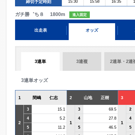
締切予定時刻
15:30
15:58
16:35
1
ガチ勝゛ち８ 1800m
進入固定
出走表
オッズ
3連単
3連複
2連単・2連
3連単オッズ
1
間嶋 仁志
2
山地 正樹
3
3
15.1
3
69.5
2
4
5.2
4
27.8
4
2
1
1
5
11.2
5
46.5
5