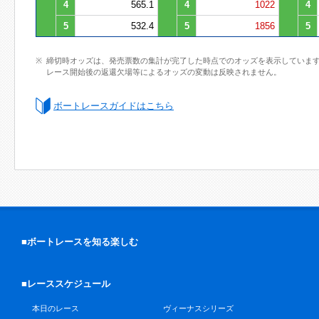
4
565.1
4
1022
4
5
532.4
5
1856
5
締切時オッズは、発売票数の集計が完了した時点でのオッズを表示していま
レース開始後の返還欠場等によるオッズの変動は反映されません。
ボートレースガイドはこちら
■ボートレースを知る楽しむ
■レーススケジュール
本日のレース
ヴィーナスシリーズ