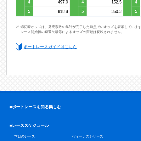
4
497.0
4
152.5
4
5
818.8
5
350.3
5
締切時オッズは、発売票数の集計が完了した時点でのオッズを表示していま
レース開始後の返還欠場等によるオッズの変動は反映されません。
ボートレースガイドはこちら
■ボートレースを知る楽しむ
■レーススケジュール
本日のレース
ヴィーナスシリーズ