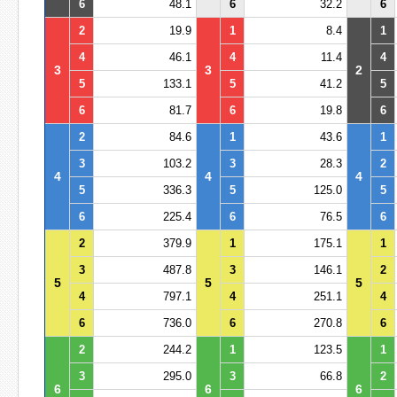
6
48.1
6
32.2
6
2
19.9
1
8.4
1
4
46.1
4
11.4
4
3
3
2
5
133.1
5
41.2
5
6
81.7
6
19.8
6
2
84.6
1
43.6
1
3
103.2
3
28.3
2
4
4
4
5
336.3
5
125.0
5
6
225.4
6
76.5
6
2
379.9
1
175.1
1
3
487.8
3
146.1
2
5
5
5
4
797.1
4
251.1
4
6
736.0
6
270.8
6
2
244.2
1
123.5
1
3
295.0
3
66.8
2
6
6
6