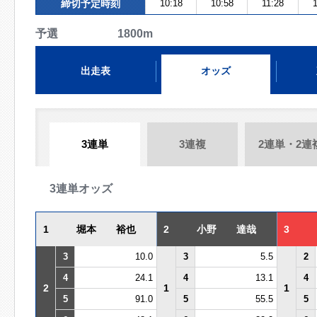
締切予定時刻
10:18
10:58
11:28
予選 1800m
出走表
オッズ
3連単
3連複
2連単・2連
3連単オッズ
1
堀本 裕也
2
小野 達哉
3
3
10.0
3
5.5
2
4
24.1
4
13.1
4
2
1
1
5
91.0
5
55.5
5