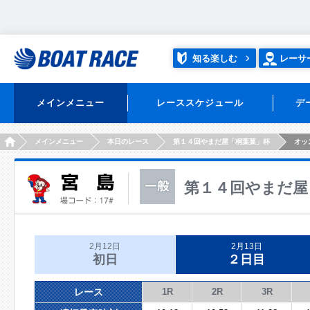
知る楽しむ
レーサ
メインメニュー
レーススケジュール
デ
HOME
メインメニュー
本日のレース
第１４回やまだ屋「桐葉菓」杯
オッ
第１４回やまだ屋
2月12日
2月13日
初日
２日目
レース
1R
2R
3R