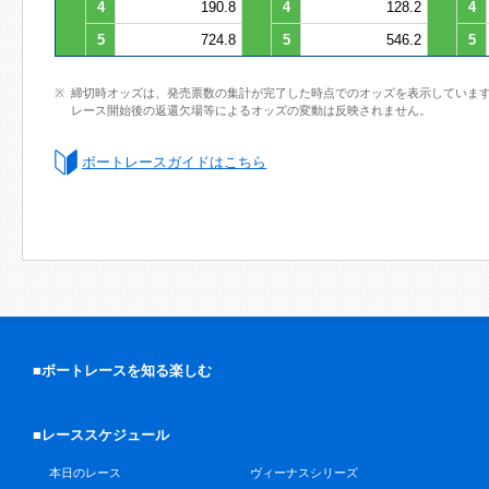
4
190.8
4
128.2
4
5
724.8
5
546.2
5
締切時オッズは、発売票数の集計が完了した時点でのオッズを表示していま
レース開始後の返還欠場等によるオッズの変動は反映されません。
ボートレースガイドはこちら
■ボートレースを知る楽しむ
■レーススケジュール
本日のレース
ヴィーナスシリーズ