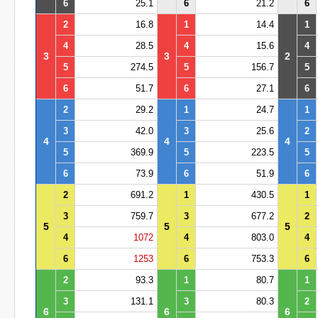
6
25.1
6
21.2
6
2
16.8
1
14.4
1
4
28.5
4
15.6
4
3
3
2
5
274.5
5
156.7
5
6
51.7
6
27.1
6
2
29.2
1
24.7
1
3
42.0
3
25.6
2
4
4
4
5
369.9
5
223.5
5
6
73.9
6
51.9
6
2
691.2
1
430.5
1
3
759.7
3
677.2
2
5
5
5
4
1072
4
803.0
4
6
1253
6
753.3
6
2
93.3
1
80.7
1
3
131.1
3
80.3
2
6
6
6