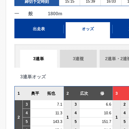
締切予定時刻
15:15
15:39
16:03
1
一 般 1800m
出走表
オッズ
3連単
3連複
2連単・2連
3連単オッズ
1
奥平 拓也
2
広次 修
3
3
7.1
3
6.6
2
4
11.3
4
10.6
4
2
1
1
5
143.3
5
151.7
5