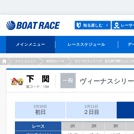
知る楽しむ
レーサ
メインメニュー
レーススケジュール
デ
HOME
メインメニュー
本日のレース
ヴィーナスシリーズ 北九州下関フェニッ
ヴィーナスシリー
2月10日
2月11日
初日
２日目
レース
1R
2R
3R