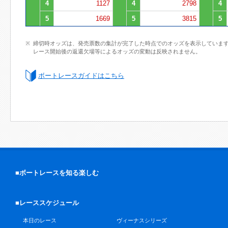
4
1127
4
2798
4
5
1669
5
3815
5
締切時オッズは、発売票数の集計が完了した時点でのオッズを表示していま
レース開始後の返還欠場等によるオッズの変動は反映されません。
ボートレースガイドはこちら
■ボートレースを知る楽しむ
■レーススケジュール
本日のレース
ヴィーナスシリーズ