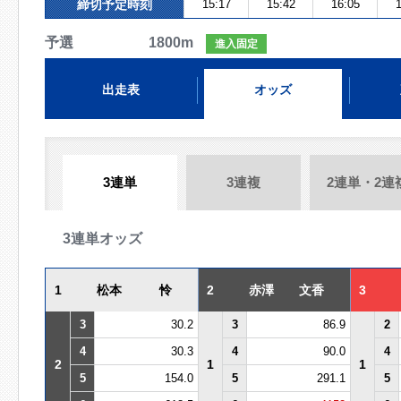
締切予定時刻
15:17
15:42
16:05
1
予選 1800m
進入固定
出走表
オッズ
3連単
3連複
2連単・2連
3連単オッズ
1
松本 怜
2
赤澤 文香
3
3
30.2
3
86.9
2
4
30.3
4
90.0
4
2
1
1
5
154.0
5
291.1
5