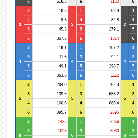
6
618.5
6
1152
6
2
18.8
1
98.9
1
4
8.5
4
82.8
4
3
3
2
5
45.5
5
279.1
5
6
357.6
6
1314
6
2
19.1
1
107.2
1
3
11.6
3
92.1
2
4
4
4
5
49.1
5
298.7
5
6
363.8
6
1112
6
2
204.0
1
782.3
1
3
139.6
3
683.2
2
5
5
5
4
160.6
4
686.4
4
6
895.7
6
2695
6
2
1426
1
2866
1
3
1098
3
3060
2
6
6
6