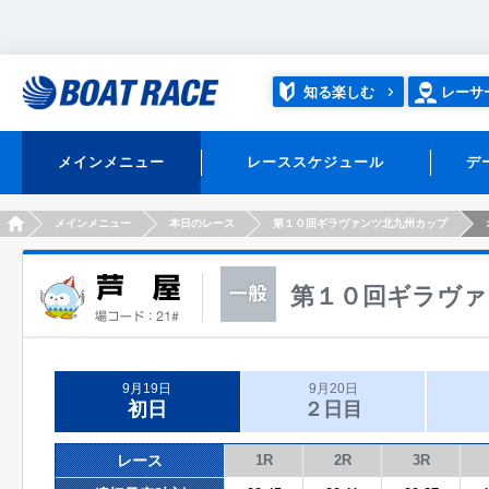
知る楽しむ
レーサ
メインメニュー
レーススケジュール
デ
HOME
メインメニュー
本日のレース
第１０回ギラヴァンツ北九州カップ
第１０回ギラヴァ
9月19日
9月20日
初日
２日目
レース
1R
2R
3R