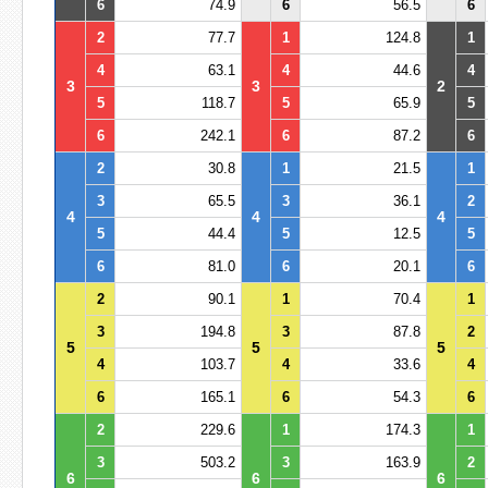
6
74.9
6
56.5
6
2
77.7
1
124.8
1
4
63.1
4
44.6
4
3
3
2
5
118.7
5
65.9
5
6
242.1
6
87.2
6
2
30.8
1
21.5
1
3
65.5
3
36.1
2
4
4
4
5
44.4
5
12.5
5
6
81.0
6
20.1
6
2
90.1
1
70.4
1
3
194.8
3
87.8
2
5
5
5
4
103.7
4
33.6
4
6
165.1
6
54.3
6
2
229.6
1
174.3
1
3
503.2
3
163.9
2
6
6
6