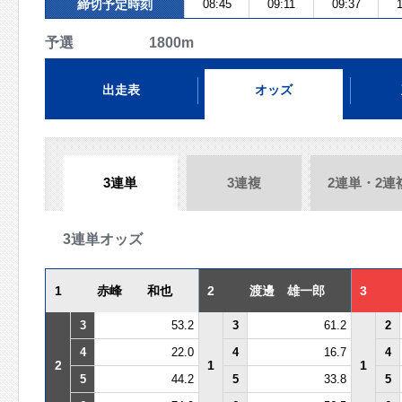
締切予定時刻
08:45
09:11
09:37
1
予選 1800m
出走表
オッズ
3連単
3連複
2連単・2連
3連単オッズ
1
赤峰 和也
2
渡邊 雄一郎
3
3
53.2
3
61.2
2
4
22.0
4
16.7
4
2
1
1
5
44.2
5
33.8
5