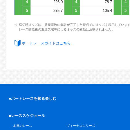
4
226.0
4
78.7
4
5
375.7
5
105.4
5
締切時オッズは、発売票数の集計が完了した時点でのオッズを表示していま
レース開始後の返還欠場等によるオッズの変動は反映されません。
ボートレースガイドはこちら
■ボートレースを知る楽しむ
■レーススケジュール
本日のレース
ヴィーナスシリーズ