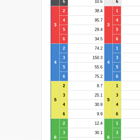
6
10.6
6
2
38.4
1
4
95.7
4
3
3
5
29.4
5
6
34.5
6
2
74.2
1
3
150.3
3
4
4
5
55.6
5
6
75.2
6
2
8.7
1
3
25.1
3
5
5
4
30.9
4
6
9.9
6
2
12.4
1
3
30.1
3
6
6