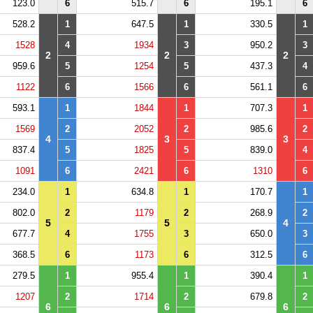
123.0
6
515.7
6
195.1
6
528.2
1
647.5
1
330.5
1
1528
4
1934
3
950.2
3
2
2
2
959.6
5
1254
5
437.3
4
1122
6
1566
6
561.1
6
593.1
1
1844
1
707.3
1
1569
2
2052
2
985.6
2
4
3
3
837.4
5
1825
5
839.0
4
1091
6
2421
6
1310
6
234.0
1
634.8
1
170.7
1
802.0
2
1179
2
268.9
2
5
5
4
677.7
4
1755
3
650.0
3
368.5
6
1173
6
312.5
6
279.5
1
955.4
1
390.4
1
1207
2
1714
2
679.8
2
6
6
6