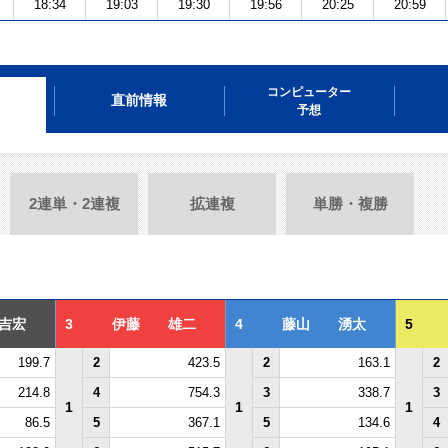
18:34
19:03
19:30
19:56
20:25
20:59
コンピューター
直前情報
予想
2連単・2連複
拡連複
単勝・複勝
吉宏
3
伊藤 雄二
4
藤山 湧太
5
199.7
2
423.5
2
163.1
2
214.8
4
754.3
3
338.7
3
1
1
1
86.5
5
367.1
5
134.6
4