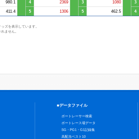
980.1
4
2369
3
1080
3
411.4
5
1306
5
462.5
4
オッズを表示しています。
されません。
■データファイル
ボートレーサー検索
ボートレース場データ
SG・PG1・G1記録集
高配当ベスト10