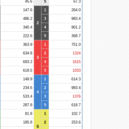
45.6
5
67.3
147.6
1
264.0
486.2
3
983.4
2
340.4
4
901.2
222.6
5
368.7
363.9
1
751.0
634.8
2
1324
3
693.2
4
1615
619.5
5
1033
149.9
1
614.3
234.6
2
983.4
4
533.4
3
1376
287.8
5
618.7
81.8
1
102.7
185.8
2
253.6
5