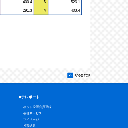
400.4
3
523.1
291.3
4
403.4
PAGE TOP
■テレボート
ネット投票会員登録
各種サービス
マイページ
投票結果