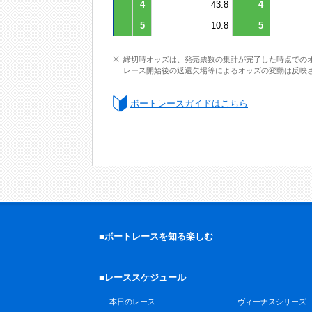
4
43.8
4
5
10.8
5
締切時オッズは、発売票数の集計が完了した時点での
レース開始後の返還欠場等によるオッズの変動は反映
ボートレースガイドはこちら
■ボートレースを知る楽しむ
■レーススケジュール
本日のレース
ヴィーナスシリーズ