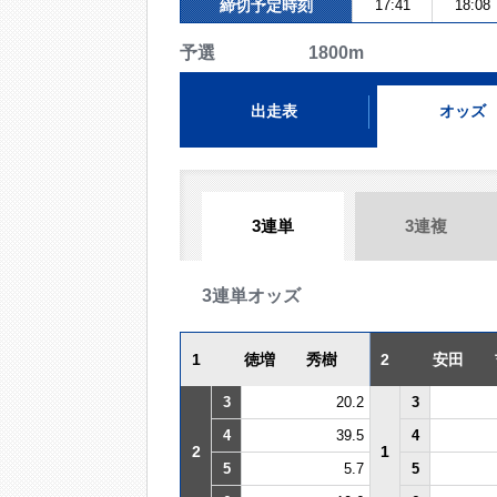
締切予定時刻
17:41
18:08
予選 1800m
出走表
オッズ
3連単
3連複
3連単オッズ
1
徳増 秀樹
2
安田 
3
20.2
3
4
39.5
4
2
1
5
5.7
5