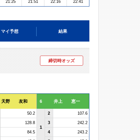
21:25
21:51
22:16
22:41
マイ予想
結果
締切時オッズ
天野 友和
6
井上 恵一
50.2
2
107.6
128.8
3
242.2
1
84.5
4
243.2