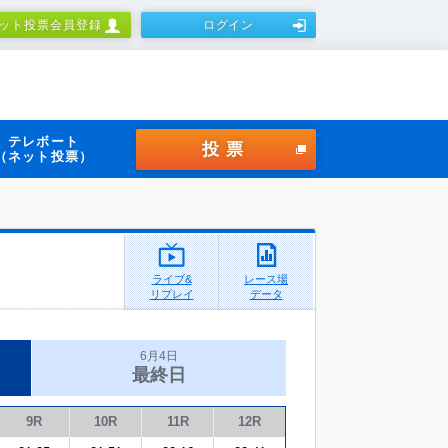
ット投票会員登録
ログイン
テレボート
投票
（ネット投票）
ライブ&
レース場
リプレイ
データ
6月4日
最終日
9R
10R
11R
12R