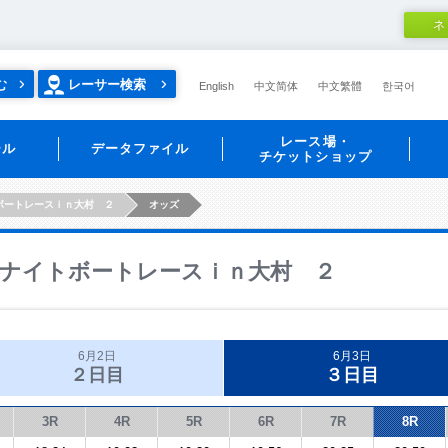
ネ
む
レーサー検索
English
中文简体
中文繁體
한국어
レース場・
ール
データファイル
チケットショップ
ボートレースｉｎ大村 ２
オッズ
ナイトボートレースｉｎ大村 ２
6月2日
6月3日
２日目
３日目
3R
4R
5R
6R
7R
8R