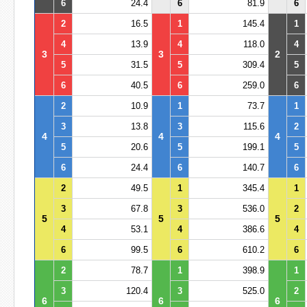
6
24.4
6
81.9
6
2
16.5
1
145.4
1
4
13.9
4
118.0
4
3
3
2
5
31.5
5
309.4
5
6
40.5
6
259.0
6
2
10.9
1
73.7
1
3
13.8
3
115.6
2
4
4
4
5
20.6
5
199.1
5
6
24.4
6
140.7
6
2
49.5
1
345.4
1
3
67.8
3
536.0
2
5
5
5
4
53.1
4
386.6
4
6
99.5
6
610.2
6
2
78.7
1
398.9
1
3
120.4
3
525.0
2
6
6
6