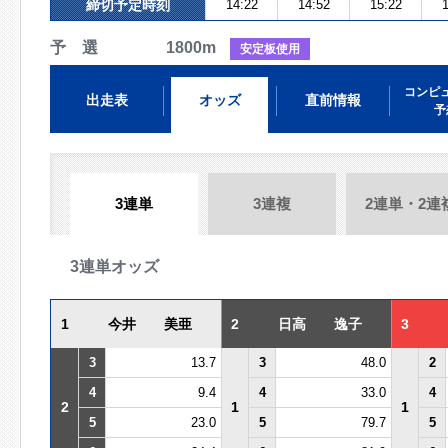
締切予定時刻
14:22
14:52
15:22
1
予 選 1800m
安定板使用
コンピ
出走表
オッズ
直前情報
予
3連単
3連複
2連単・2連
3連単オッズ
1
今井 美亜
2
日高 逸子
3
3
13.7
3
48.0
2
4
9.4
4
33.0
4
2
1
1
5
23.0
5
79.7
5