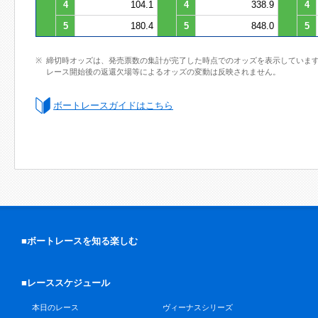
4
104.1
4
338.9
4
5
180.4
5
848.0
5
締切時オッズは、発売票数の集計が完了した時点でのオッズを表示していま
レース開始後の返還欠場等によるオッズの変動は反映されません。
ボートレースガイドはこちら
■ボートレースを知る楽しむ
■レーススケジュール
本日のレース
ヴィーナスシリーズ