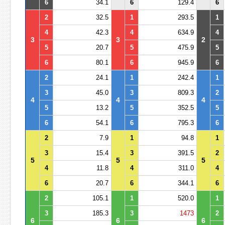
6
34.1
6
129.4
6
2
32.5
1
293.5
1
4
42.3
4
634.9
4
3
3
2
5
20.7
5
475.9
5
6
80.1
6
945.9
6
2
24.1
1
242.4
1
3
45.0
3
809.3
2
4
4
4
5
13.2
5
352.5
5
6
54.1
6
795.3
6
2
7.9
1
94.8
1
3
15.4
3
391.5
2
5
5
5
4
11.8
4
311.0
4
6
20.7
6
344.1
6
2
105.1
1
520.0
1
3
185.3
3
1473
2
6
6
6