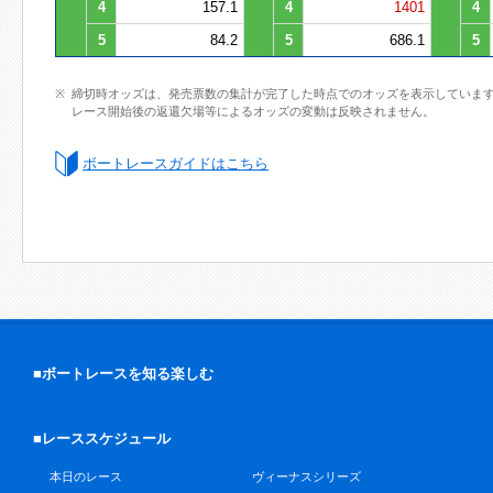
4
157.1
4
1401
4
5
84.2
5
686.1
5
締切時オッズは、発売票数の集計が完了した時点でのオッズを表示していま
レース開始後の返還欠場等によるオッズの変動は反映されません。
ボートレースガイドはこちら
■ボートレースを知る楽しむ
■レーススケジュール
本日のレース
ヴィーナスシリーズ