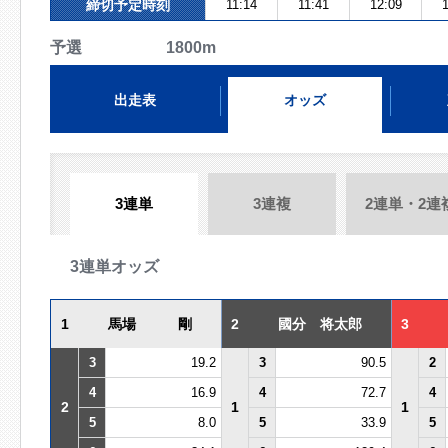
締切予定時刻
11:14
11:41
12:09
1
予選 1800m
出走表
オッズ
3連単
3連複
2連単・2連
3連単オッズ
1
馬場 剛
2
國分 将太郎
3
3
19.2
3
90.5
2
4
16.9
4
72.7
4
2
1
1
5
8.0
5
33.9
5