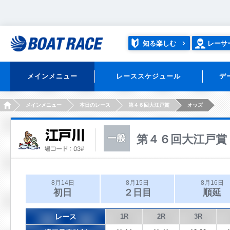
知る楽しむ
レーサ
メインメニュー
レーススケジュール
デ
HOME
メインメニュー
本日のレース
第４６回大江戸賞
オッズ
第４６回大江戸賞
8月14日
8月15日
8月16日
初日
２日目
順延
レース
1R
2R
3R