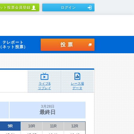
ット投票会員登録
ログイン
テレボート
投票
（ネット投票）
ライブ&
レース場
リプレイ
データ
3月28日
最終日
9R
10R
11R
12R