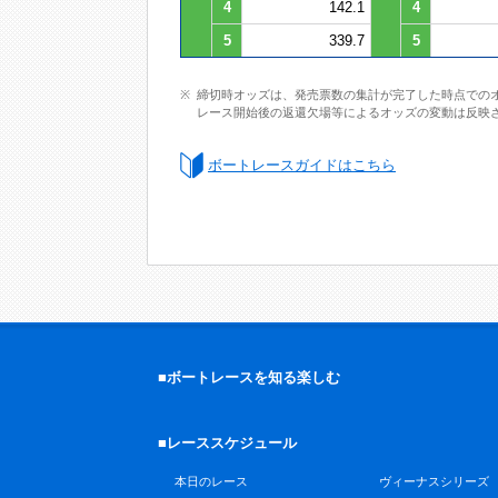
4
142.1
4
5
339.7
5
締切時オッズは、発売票数の集計が完了した時点での
レース開始後の返還欠場等によるオッズの変動は反映
ボートレースガイドはこちら
■ボートレースを知る楽しむ
■レーススケジュール
本日のレース
ヴィーナスシリーズ