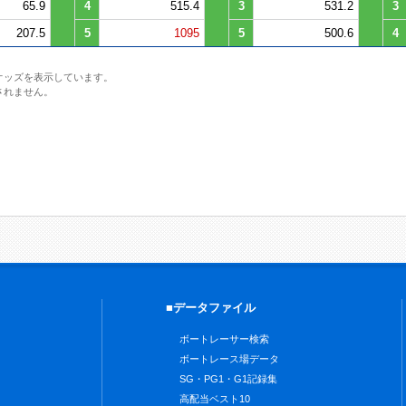
65.9
4
515.4
3
531.2
3
207.5
5
1095
5
500.6
4
オッズを表示しています。
されません。
■データファイル
ボートレーサー検索
ボートレース場データ
SG・PG1・G1記録集
高配当ベスト10