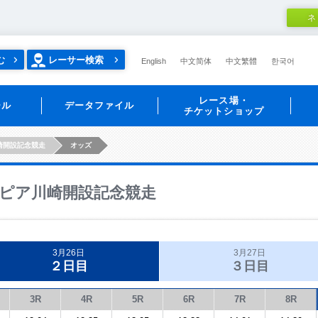
ネ
む
レーサー検索
English
中文简体
中文繁體
한국어
レース場・
ール
データファイル
チケットショップ
崎開設記念競走
オッズ
ピア川崎開設記念競走
3月26日
3月27日
２日目
３日目
3R
4R
5R
6R
7R
8R