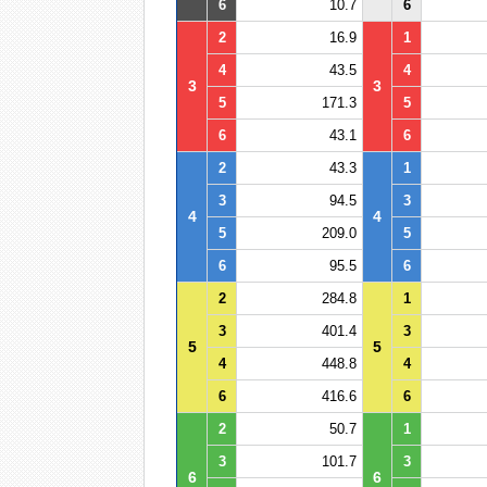
6
10.7
6
2
16.9
1
4
43.5
4
3
3
5
171.3
5
6
43.1
6
2
43.3
1
3
94.5
3
4
4
5
209.0
5
6
95.5
6
2
284.8
1
3
401.4
3
5
5
4
448.8
4
6
416.6
6
2
50.7
1
3
101.7
3
6
6