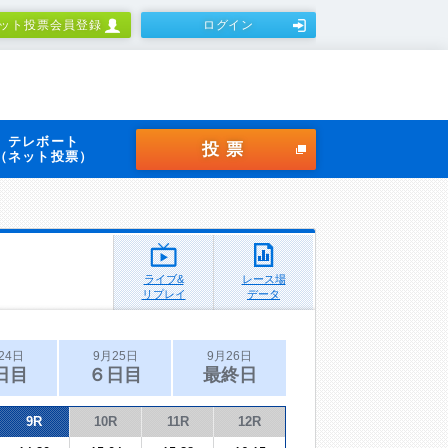
ット投票会員登録
ログイン
テレボート
投票
（ネット投票）
ライブ&
レース場
リプレイ
データ
24日
9月25日
9月26日
日目
６日目
最終日
9R
10R
11R
12R