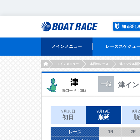
知る楽し
メインメニュー
レーススケジュ
HOME
メインメニュー
本日のレース
津インクル開
津イン
9月18日
9月19日
9月
初日
順延
順
レース
1R
2R