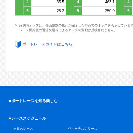
4
35.5
4
463.1
4
5
25.2
5
250.9
5
締切時オッズは、発売票数の集計が完了した時点でのオッズを表示していま
レース開始後の返還欠場等によるオッズの変動は反映されません。
ボートレースガイドはこちら
■ボートレースを知る楽しむ
■レーススケジュール
本日のレース
ヴィーナスシリーズ