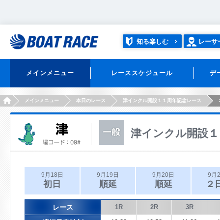
知る楽しむ
レーサ
メインメニュー
レーススケジュール
デ
HOME
メインメニュー
本日のレース
津インクル開設１１周年記念レース
津インクル開設１
9月18日
9月19日
9月20日
9月
初日
順延
順延
２
レース
1R
2R
3R