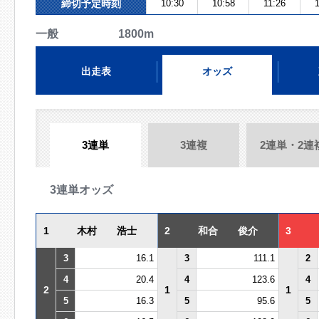
締切予定時刻
10:30
10:58
11:26
一般 1800m
出走表
オッズ
3連単
3連複
2連単・2連
3連単オッズ
1
木村 浩士
2
和合 俊介
3
3
16.1
3
111.1
2
4
20.4
4
123.6
4
2
1
1
5
16.3
5
95.6
5