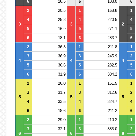
6
16.5
6
108.0
6
2
20.5
1
168.8
1
4
25.3
4
220.5
4
3
3
2
5
16.9
5
271.1
5
6
18.1
6
283.7
6
2
36.3
1
211.8
1
3
36.9
3
245.9
2
4
4
4
5
36.6
5
282.5
5
6
31.9
6
304.2
6
2
26.0
1
151.5
1
3
31.7
3
312.6
2
5
5
5
4
33.5
4
324.7
4
6
18.6
6
211.2
6
2
29.0
1
210.2
1
3
32.1
3
385.0
2
6
6
6