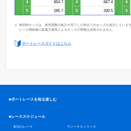
4
854.7
4
667.4
4
5
285.7
5
200.5
5
締切時オッズは、発売票数の集計が完了した時点でのオッズを表示していま
レース開始後の返還欠場等によるオッズの変動は反映されません。
ボートレースガイドはこちら
■ボートレースを知る楽しむ
■レーススケジュール
本日のレース
ヴィーナスシリーズ