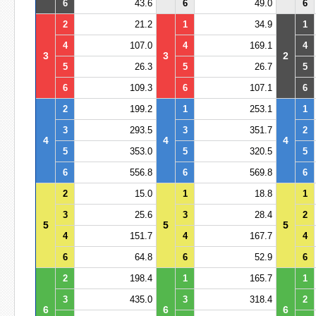
6
43.6
6
49.0
6
2
21.2
1
34.9
1
4
107.0
4
169.1
4
3
3
2
5
26.3
5
26.7
5
6
109.3
6
107.1
6
2
199.2
1
253.1
1
3
293.5
3
351.7
2
4
4
4
5
353.0
5
320.5
5
6
556.8
6
569.8
6
2
15.0
1
18.8
1
3
25.6
3
28.4
2
5
5
5
4
151.7
4
167.7
4
6
64.8
6
52.9
6
2
198.4
1
165.7
1
3
435.0
3
318.4
2
6
6
6