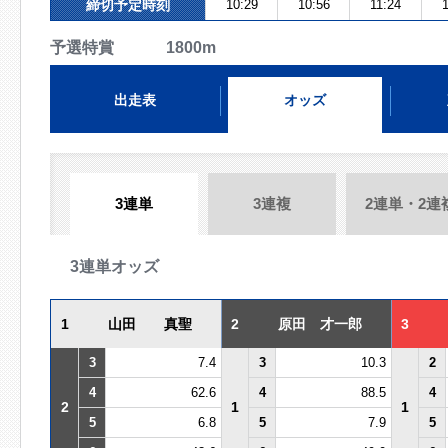
締切予定時刻
10:29
10:56
11:24
予選特賞 1800m
出走表
オッズ
3連単
3連複
2連単・2連
3連単オッズ
1
山田 真聖
2
原田 才一郎
3
3
7.4
3
10.3
2
4
62.6
4
88.5
4
2
1
1
5
6.8
5
7.9
5