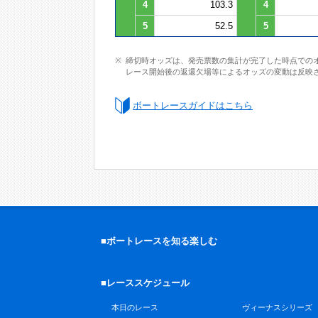
4
103.3
4
5
52.5
5
締切時オッズは、発売票数の集計が完了した時点での
レース開始後の返還欠場等によるオッズの変動は反映
ボートレースガイドはこちら
■ボートレースを知る楽しむ
■レーススケジュール
本日のレース
ヴィーナスシリーズ