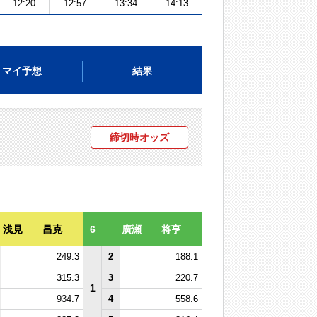
12:20
12:57
13:34
14:13
マイ予想
結果
締切時オッズ
浅見 昌克
6
廣瀬 将亨
249.3
2
188.1
315.3
3
220.7
1
934.7
4
558.6