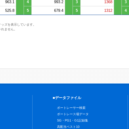
963.1
4
993.2
3
1368
3
525.8
5
679.4
5
1312
4
オッズを表示しています。
されません。
■データファイル
ボートレーサー検索
ボートレース場データ
SG・PG1・G1記録集
高配当ベスト10