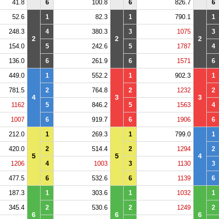
41.8
6
100.8
6
826.7
6
52.6
1
82.3
1
790.1
1
248.3
4
380.3
3
1075
3
2
2
2
154.0
5
242.6
5
1787
4
136.0
6
261.9
6
1571
6
449.0
1
552.2
1
902.3
1
781.5
2
764.8
2
1232
2
4
3
3
1162
5
846.2
5
1563
4
1007
6
919.7
6
1906
6
212.0
1
269.3
1
799.0
1
420.0
2
514.4
2
1294
2
5
5
4
1206
4
1003
3
1130
3
477.5
6
532.6
6
1139
6
187.3
1
303.6
1
1032
1
345.4
2
530.6
2
1249
2
6
6
6