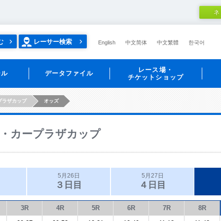
ネ
む
レーサー検索
English
中文简体
中文繁體
한국어
レース場・
ール
データファイル
チケットショップ
プラザカップ
オッズ
・カープラザカップ
5月26日
5月27日
３日目
４日目
3R
4R
5R
6R
7R
8R