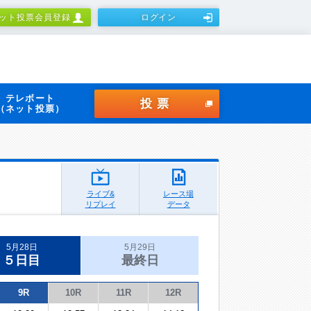
ット投票会員登録
ログイン
テレボート
投票
（ネット投票）
ライブ&
レース場
リプレイ
データ
5月28日
5月29日
５日目
最終日
9R
10R
11R
12R