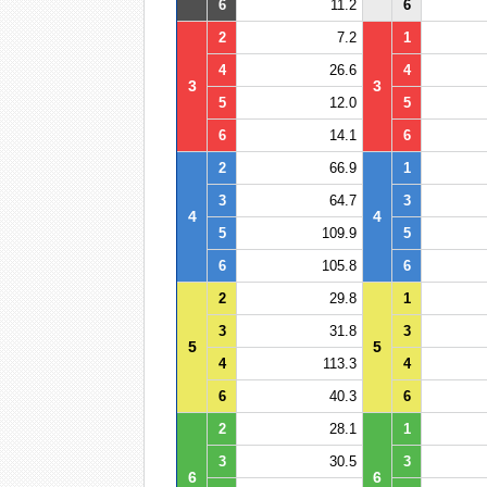
6
11.2
6
2
7.2
1
4
26.6
4
3
3
5
12.0
5
6
14.1
6
2
66.9
1
3
64.7
3
4
4
5
109.9
5
6
105.8
6
2
29.8
1
3
31.8
3
5
5
4
113.3
4
6
40.3
6
2
28.1
1
3
30.5
3
6
6