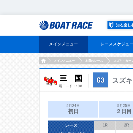
知る楽し
メインメニュー
レーススケジュ
HOME
メインメニュー
本日のレース
スズキ・カー
スズキ
5月24日
5月25日
初日
２日目
レース
1R
2R