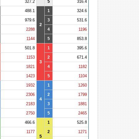
327.2
5
316.4
488.1
1
324.6
979.6
3
531.6
2
2288
4
1196
1144
5
853.8
501.8
1
395.6
1153
2
671.4
3
1821
4
1182
1423
5
1104
1932
1
1260
2306
2
1799
4
2183
3
1881
2750
5
2465
466.6
1
525.8
1177
2
1271
5