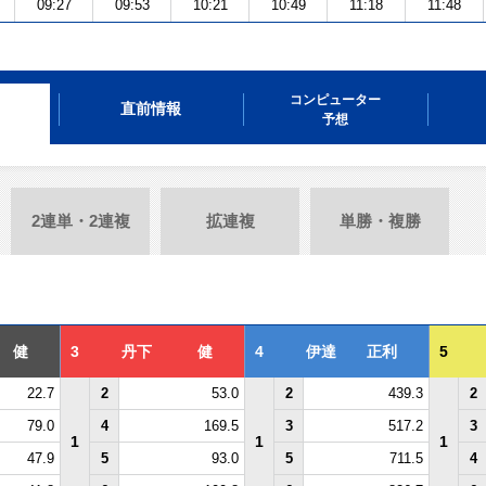
09:27
09:53
10:21
10:49
11:18
11:48
コンピューター
直前情報
予想
2連単・2連複
拡連複
単勝・複勝
 健
3
丹下 健
4
伊達 正利
5
22.7
2
53.0
2
439.3
2
79.0
4
169.5
3
517.2
3
1
1
1
47.9
5
93.0
5
711.5
4