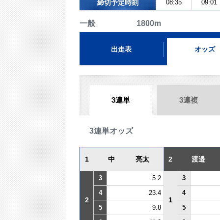
締切予定時刻
08:35
09:01
一般 1800m
出走表
オッズ
3連単
3連複
3連単オッズ
1
中 亮太
2
渡邉
3
5.2
3
4
23.4
4
2
1
5
9.8
5