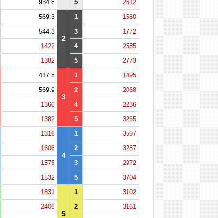
934.8
5
2612
569.3
1
1580
544.3
3
1772
2
1422
4
2585
1382
5
2773
417.5
1
1495
569.9
2
2068
3
1360
4
2236
1382
5
3265
1316
1
3597
1606
2
3287
4
1575
3
2972
1532
5
3704
1831
1
3102
2409
2
3161
5