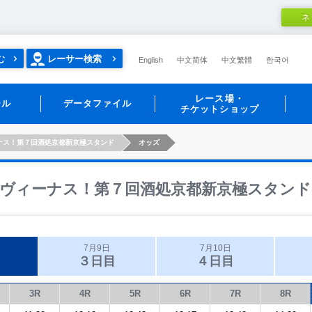
ネ
む
レーサー検索
English
中文简体
中文繁體
한국어
レース場・
ール
データファイル
チケットショップ
ナス！第７回酒処京都新京極スタンド
オッズ
ヴィーナス！第７回酒処京都新京極スタンド
7月9日
7月10日
３日目
４日目
3R
4R
5R
6R
7R
8R