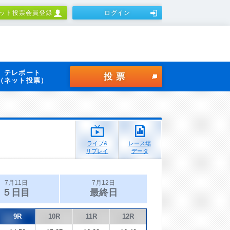
ット投票会員登録
ログイン
テレボート
投票
（ネット投票）
ライブ&
レース場
リプレイ
データ
7月11日
7月12日
５日目
最終日
9R
10R
11R
12R