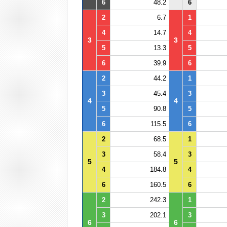
6
48.2
6
2
6.7
1
4
14.7
4
3
3
5
13.3
5
6
39.9
6
2
44.2
1
3
45.4
3
4
4
5
90.8
5
6
115.5
6
2
68.5
1
3
58.4
3
5
5
4
184.8
4
6
160.5
6
2
242.3
1
3
202.1
3
6
6