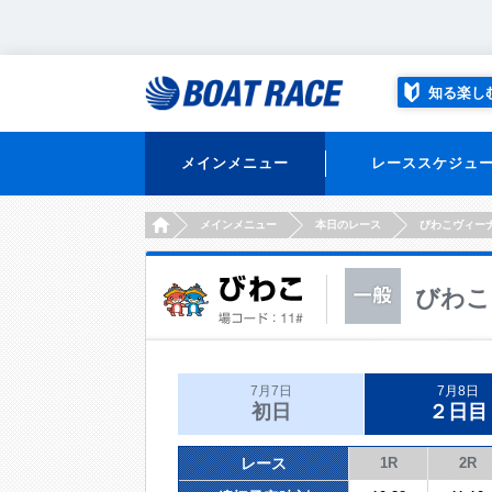
知る楽し
メインメニュー
レーススケジュ
HOME
メインメニュー
本日のレース
びわこヴィー
びわこ
7月7日
7月8日
初日
２日目
レース
1R
2R