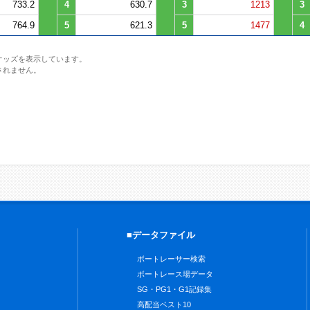
733.2
4
630.7
3
1213
3
764.9
5
621.3
5
1477
4
オッズを表示しています。
されません。
■データファイル
ボートレーサー検索
ボートレース場データ
SG・PG1・G1記録集
高配当ベスト10