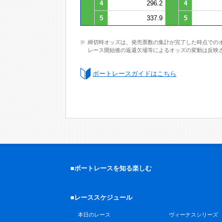
4
296.2
4
5
337.9
5
締切時オッズは、発売票数の集計が完了した時点での
レース開始後の返還欠場等によるオッズの変動は反映
ボートレースガイドはこちら
■ボートレースを知る楽しむ
■レーススケジュール
本日のレース
ヴィーナスシリーズ