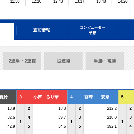
11:38
12:10
12:43
13:17
13:48
14:20
コンピューター
直前情報
予想
2連単・2連複
拡連複
単勝・複勝
夏鈴
3
小芦 るり華
4
宮崎 安奈
5
13.9
2
18.8
2
212.2
2
32.5
4
39.7
3
218.0
3
1
1
1
42.9
5
34.6
5
392.1
4