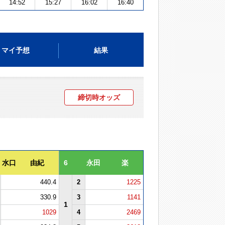
14:52
15:27
16:02
16:40
マイ予想
結果
締切時オッズ
水口 由紀
6
永田 楽
440.4
2
1225
330.9
3
1141
1
1029
4
2469