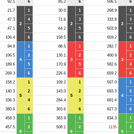
92.1
6
85.2
6
506.5
6
21.7
1
30.0
1
268.9
1
47.3
4
71.6
3
333.8
3
2
2
2
47.1
5
64.2
5
503.9
4
106.4
6
158.5
6
659.2
6
94.8
1
88.5
1
282.7
1
106.5
2
130.1
2
400.9
2
4
3
3
189.6
5
170.9
5
582.6
4
269.3
6
226.6
6
659.2
6
158.2
1
109.2
1
507.0
1
140.3
2
143.0
2
693.3
2
5
5
4
336.3
4
284.4
3
691.4
3
380.6
6
303.6
6
827.3
6
458.3
1
383.9
1
834.3
1
457.5
2
508.1
2
1135
2
6
6
6