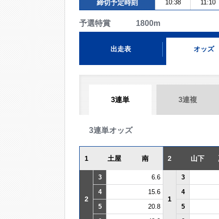
締切予定時刻
10:38
11:10
予選特賞 1800m
出走表
オッズ
3連単
3連複
3連単オッズ
1
土屋 南
2
山下 
3
6.6
3
4
15.6
4
2
1
5
20.8
5