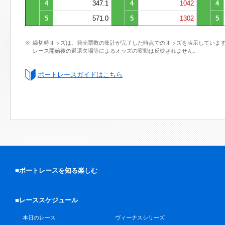
4
347.1
4
1042
4
5
571.0
5
1302
5
締切時オッズは、発売票数の集計が完了した時点でのオッズを表示していま
レース開始後の返還欠場等によるオッズの変動は反映されません。
ボートレースガイドはこちら
■ボートレースを知る楽しむ
■レーススケジュール
本日のレース
ヴィーナスシリーズ