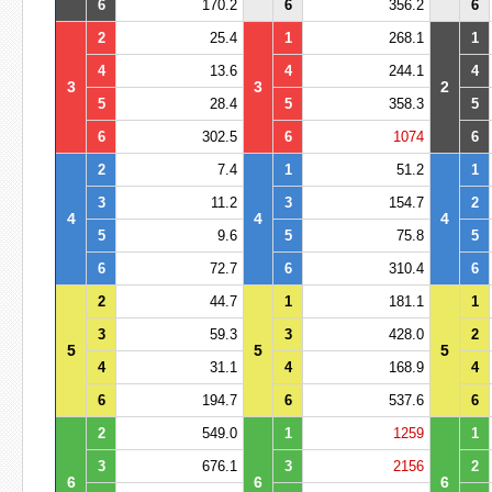
6
170.2
6
356.2
6
2
25.4
1
268.1
1
4
13.6
4
244.1
4
3
3
2
5
28.4
5
358.3
5
6
302.5
6
1074
6
2
7.4
1
51.2
1
3
11.2
3
154.7
2
4
4
4
5
9.6
5
75.8
5
6
72.7
6
310.4
6
2
44.7
1
181.1
1
3
59.3
3
428.0
2
5
5
5
4
31.1
4
168.9
4
6
194.7
6
537.6
6
2
549.0
1
1259
1
3
676.1
3
2156
2
6
6
6