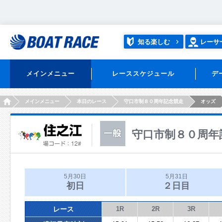
知る楽しむ
レーサ
メインメニュー
レーススケジュール
デ
HOME
メインメニュー
本日のレース
守口市制８０周年記念競走
オッズ
守口市制８０周年
5月30日
5月31日
初日
２日目
レース
1R
2R
3R