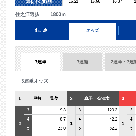
締切予定時刻
15:21
15:58
16:37
1
住之江選抜 1800m
出走表
オッズ
3連単
3連複
2連単・2連
3連単オッズ
1
戸敷 晃美
2
真子 奈津実
3
3
19.3
3
120.3
2
4
8.7
4
42.2
4
2
1
1
5
23.0
5
82.2
5