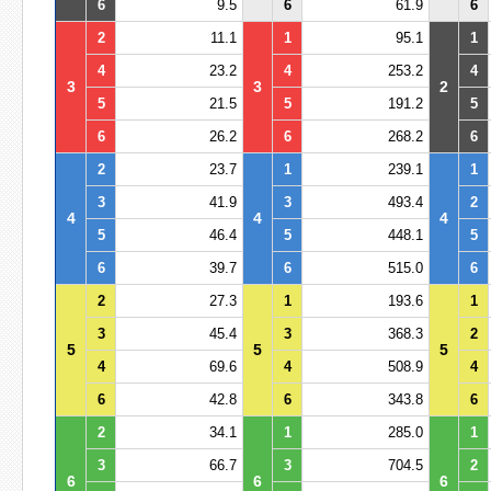
6
9.5
6
61.9
6
2
11.1
1
95.1
1
4
23.2
4
253.2
4
3
3
2
5
21.5
5
191.2
5
6
26.2
6
268.2
6
2
23.7
1
239.1
1
3
41.9
3
493.4
2
4
4
4
5
46.4
5
448.1
5
6
39.7
6
515.0
6
2
27.3
1
193.6
1
3
45.4
3
368.3
2
5
5
5
4
69.6
4
508.9
4
6
42.8
6
343.8
6
2
34.1
1
285.0
1
3
66.7
3
704.5
2
6
6
6