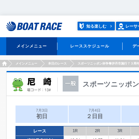
知る楽しむ
レーサ
メインメニュー
レーススケジュール
デ
HOME
メインメニュー
本日のレース
スポーツニッポン杯争奪伊丹市施行７３周
スポーツニッポン
7月3日
7月4日
初日
２日目
レース
1R
2R
3R