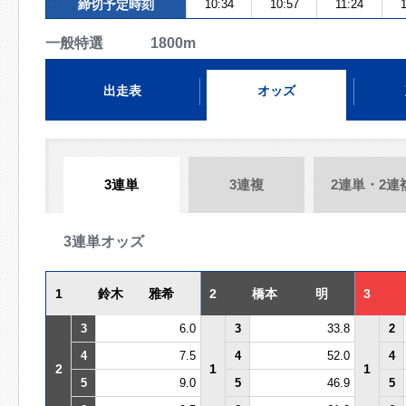
締切予定時刻
10:34
10:57
11:24
一般特選 1800m
出走表
オッズ
3連単
3連複
2連単・2連
3連単オッズ
1
鈴木 雅希
2
橋本 明
3
3
6.0
3
33.8
2
4
7.5
4
52.0
4
2
1
1
5
9.0
5
46.9
5