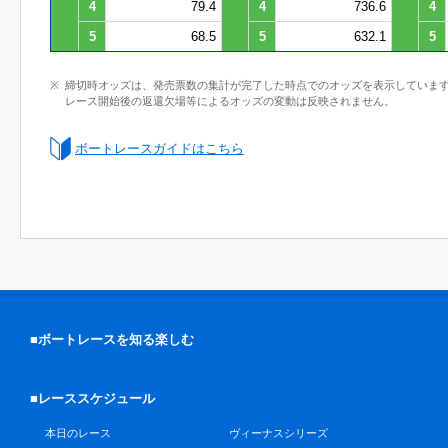
4
79.4
4
736.6
4
5
68.5
5
632.1
5
締切時オッズは、発売票数の集計が完了した時点でのオッズを表示していま
レース開始後の返還欠場等によるオッズの変動は反映されません。
ボートレースガイドはこちら
■ボートレースを知る楽しむ
■レーススケジュール
本日のレース
ヴィーナスシリーズ