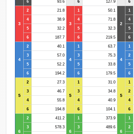
6
93.6
6
127.9
6
2
21.8
1
50.1
1
4
38.9
4
71.8
4
3
3
2
5
32.2
5
32.3
5
6
187.7
6
219.5
6
2
40.1
1
63.7
1
3
57.0
3
75.3
2
4
4
4
5
52.2
5
33.8
5
6
194.2
6
179.5
6
2
27.3
1
31.0
1
3
46.7
3
34.8
2
5
5
5
4
55.8
4
40.9
4
6
194.8
6
104.1
6
2
411.2
1
373.9
1
3
578.3
3
489.6
2
6
6
6