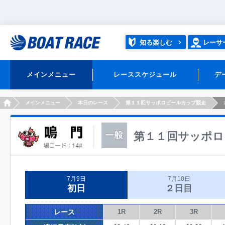
知る楽しむ
レーサ
メインメニュー
レーススケジュール
デ
HOME
メインメニュー
本日のレース
第１１回サッポロビールカップ競走
第１１回サッポロ
7月9日
7月10日
初日
２日目
レース
1R
2R
3R