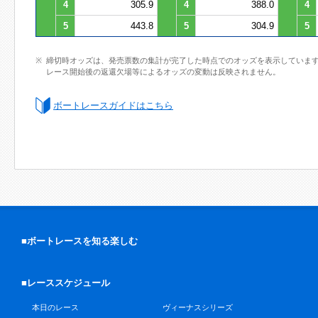
4
305.9
4
388.0
4
5
443.8
5
304.9
5
締切時オッズは、発売票数の集計が完了した時点でのオッズを表示していま
レース開始後の返還欠場等によるオッズの変動は反映されません。
ボートレースガイドはこちら
■ボートレースを知る楽しむ
■レーススケジュール
本日のレース
ヴィーナスシリーズ