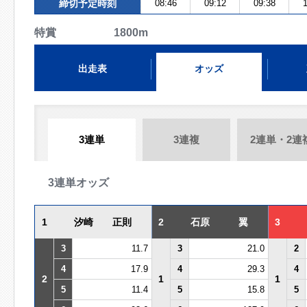
締切予定時刻
08:46
09:12
09:38
1
特賞 1800m
出走表
オッズ
3連単
3連複
2連単・2連
3連単オッズ
1
汐崎 正則
2
石原 翼
3
3
11.7
3
21.0
2
4
17.9
4
29.3
4
2
1
1
5
11.4
5
15.8
5