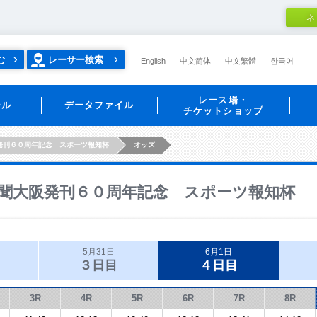
ネ
む
レーサー検索
English
中文简体
中文繁體
한국어
レース場・
ール
データファイル
チケットショップ
発刊６０周年記念 スポーツ報知杯
オッズ
聞大阪発刊６０周年記念 スポーツ報知杯
5月31日
6月1日
３日目
４日目
3R
4R
5R
6R
7R
8R