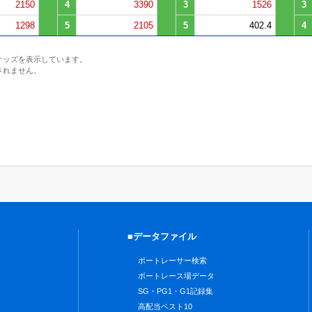
2150
4
3390
3
1526
3
1298
5
2105
5
402.4
4
オッズを表示しています。
されません。
■データファイル
ボートレーサー検索
ボートレース場データ
SG・PG1・G1記録集
高配当ベスト10