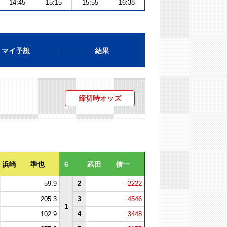
14:45
15:15
15:55
16:38
マイ予想
結果
締切時オッズ
浜崎 準也
6
武田 信一
59.9
2
2222
205.3
3
4546
1
102.9
4
3448