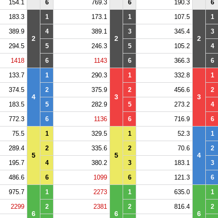
154.1
6
769.3
6
190.3
6
183.3
1
173.1
1
107.5
1
389.9
4
389.1
3
345.4
3
2
2
2
294.5
5
246.3
5
105.2
4
1418
6
1143
6
366.3
6
133.7
1
290.3
1
332.8
1
374.5
2
375.9
2
456.6
2
4
3
3
183.5
5
282.9
5
273.2
4
772.3
6
1136
6
716.9
6
75.5
1
329.5
1
52.3
1
289.4
2
335.6
2
70.6
2
5
5
4
195.7
4
380.2
3
183.1
3
486.6
6
1099
6
121.3
6
975.7
1
2273
1
635.0
1
2299
2
2381
2
816.4
2
6
6
6