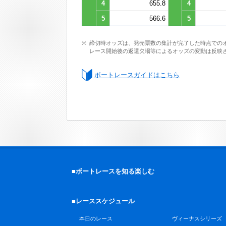
4
655.8
4
5
566.6
5
締切時オッズは、発売票数の集計が完了した時点での
レース開始後の返還欠場等によるオッズの変動は反映
ボートレースガイドはこちら
■ボートレースを知る楽しむ
■レーススケジュール
本日のレース
ヴィーナスシリーズ