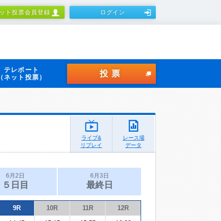
ット投票会員登録
ログイン
テレボート
投票
（ネット投票）
ライブ&
レース場
リプレイ
データ
6月2日
6月3日
５日目
最終日
9R
10R
11R
12R