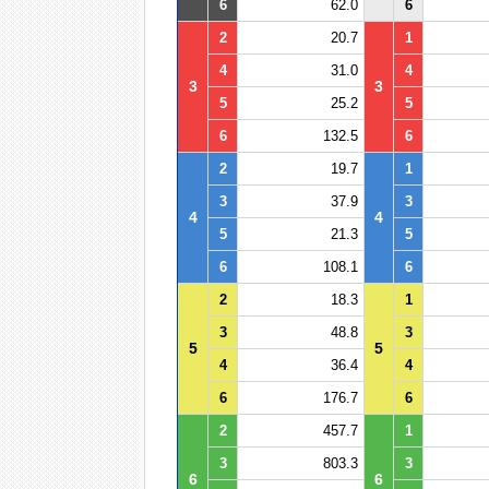
6
62.0
6
2
20.7
1
4
31.0
4
3
3
5
25.2
5
6
132.5
6
2
19.7
1
3
37.9
3
4
4
5
21.3
5
6
108.1
6
2
18.3
1
3
48.8
3
5
5
4
36.4
4
6
176.7
6
2
457.7
1
3
803.3
3
6
6