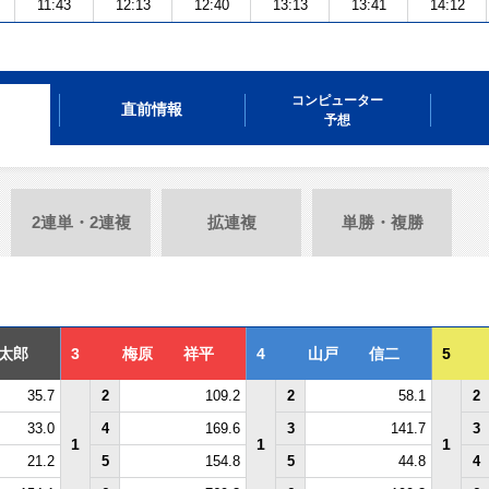
11:43
12:13
12:40
13:13
13:41
14:12
コンピューター
直前情報
予想
2連単・2連複
拡連複
単勝・複勝
太郎
3
梅原 祥平
4
山戸 信二
5
35.7
2
109.2
2
58.1
2
33.0
4
169.6
3
141.7
3
1
1
1
21.2
5
154.8
5
44.8
4