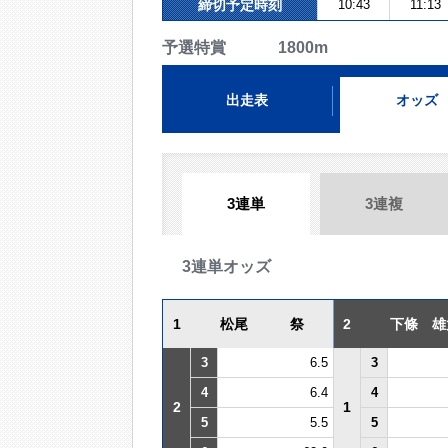
締切予定時刻
10:43
11:13
予選特賞 1800m
出走表
オッズ
3連単
3連複
3連単オッズ
1
松尾 祭
2
下條 雄
3
6.5
3
4
6.4
4
2
1
5
5.5
5