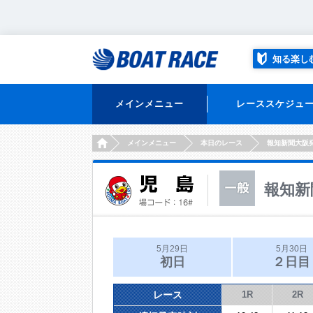
知る楽し
メインメニュー
レーススケジュ
HOME
メインメニュー
本日のレース
報知新聞大阪
報知新
5月29日
5月30日
初日
２日目
レース
1R
2R