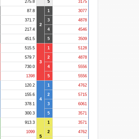
275.8
5
3175
87.8
1
3077
371.7
3
4878
2
217.4
4
4546
451.5
5
3509
515.5
1
5128
579.7
2
4878
3
730.0
4
5556
1398
5
5556
120.2
1
4762
155.6
2
5715
4
378.1
3
6061
300.3
5
3571
913.3
1
3571
1099
2
4762
5